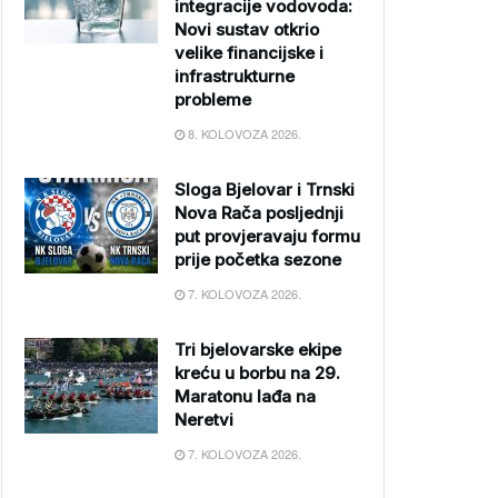
integracije vodovoda:
Novi sustav otkrio
velike financijske i
infrastrukturne
probleme
8. KOLOVOZA 2026.
Sloga Bjelovar i Trnski
Nova Rača posljednji
put provjeravaju formu
prije početka sezone
7. KOLOVOZA 2026.
Tri bjelovarske ekipe
kreću u borbu na 29.
Maratonu lađa na
Neretvi
7. KOLOVOZA 2026.