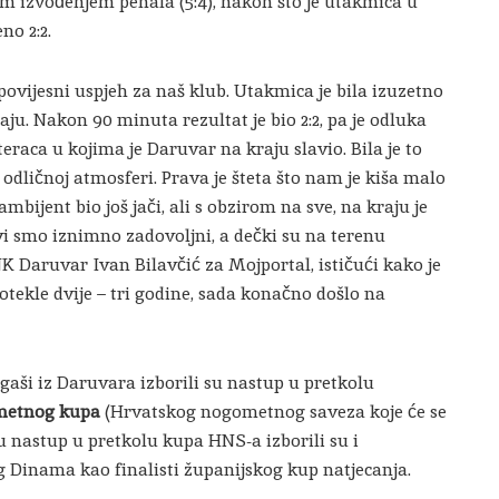
im izvođenjem penala (5:4), nakon što je utakmica u
no 2:2.
ovijesni uspjeh za naš klub. Utakmica je bila izuzetno
. Nakon 90 minuta rezultat je bio 2:2, pa je odluka
raca u kojima je Daruvar na kraju slavio. Bila je to
odličnoj atmosferi. Prava je šteta što nam je kiša malo
mbijent bio još jači, ali s obzirom na sve, na kraju je
i smo iznimno zadovoljni, a dečki su na terenu
NK Daruvar Ivan Bilavčić za Mojportal, ističući kako je
otekle dvije – tri godine, sada konačno došlo na
ši iz Daruvara izborili su nastup u pretkolu
metnog kupa
(Hrvatskog nogometnog saveza koje će se
u nastup u pretkolu kupa HNS-a izborili su i
 Dinama kao finalisti županijskog kup natjecanja.