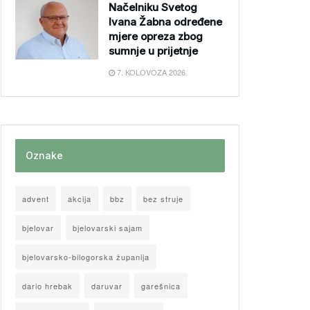
Načelniku Svetog
Ivana Žabna određene
mjere opreza zbog
sumnje u prijetnje
7. KOLOVOZA 2026.
Oznake
advent
akcija
bbz
bez struje
bjelovar
bjelovarski sajam
bjelovarsko-bilogorska županija
dario hrebak
daruvar
garešnica