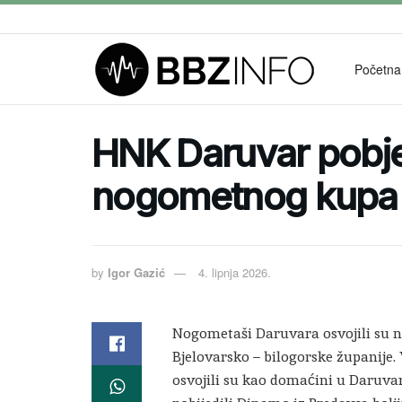
Početna
HNK Daruvar pobje
nogometnog kupa
by
Igor Gazić
4. lipnja 2026.
Nogometaši Daruvara osvojili su 
Bjelovarsko – bilogorske županije. 
osvojili su kao domaćini u Daruvaru