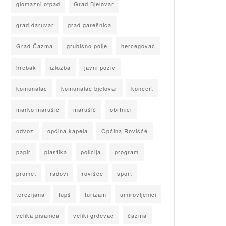
glomazni otpad
Grad Bjelovar
grad daruvar
grad garešnica
Grad Čazma
grubišno polje
hercegovac
hrebak
izložba
javni poziv
komunalac
komunalac bjelovar
koncert
marko marušić
marušić
obrtnici
odvoz
općina kapela
Općina Rovišće
papir
plastika
policija
program
promet
radovi
rovišće
sport
terezijana
tupš
turizam
umirovljenici
velika pisanica
veliki grđevac
čazma