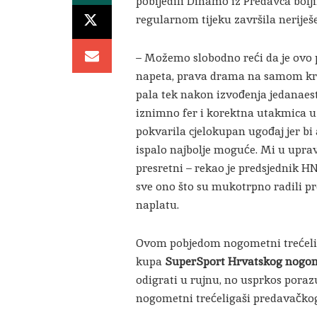
pobijedili Dinamo iz Predavca bolj
regularnom tijeku završila neriješe
– Možemo slobodno reći da je ovo p
napeta, prava drama na samom kraju
pala tek nakon izvođenja jedanaeste
iznimno fer i korektna utakmica u 
pokvarila cjelokupan ugođaj jer bi a
ispalo najbolje moguće. Mi u uprav
presretni – rekao je predsjednik H
sve ono što su mukotrpno radili pr
naplatu.
Ovom pobjedom nogometni trećeliga
kupa
SuperSport Hrvatskog nogo
odigrati u rujnu, no usprkos poraz
nogometni trećeligaši predavačkog