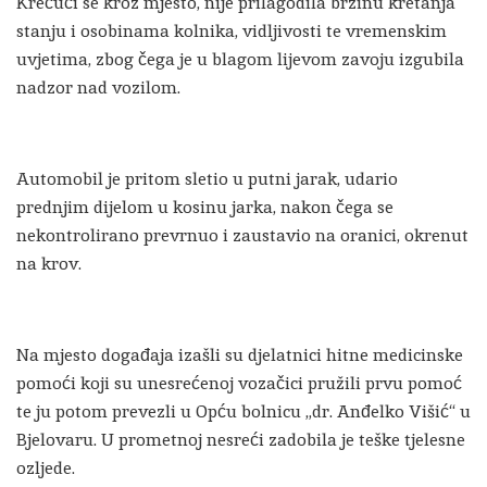
Krećući se kroz mjesto, nije prilagodila brzinu kretanja
stanju i osobinama kolnika, vidljivosti te vremenskim
uvjetima, zbog čega je u blagom lijevom zavoju izgubila
nadzor nad vozilom.
Automobil je pritom sletio u putni jarak, udario
prednjim dijelom u kosinu jarka, nakon čega se
nekontrolirano prevrnuo i zaustavio na oranici, okrenut
na krov.
Na mjesto događaja izašli su djelatnici hitne medicinske
pomoći koji su unesrećenoj vozačici pružili prvu pomoć
te ju potom prevezli u Opću bolnicu „dr. Anđelko Višić“ u
Bjelovaru. U prometnoj nesreći zadobila je teške tjelesne
ozljede.