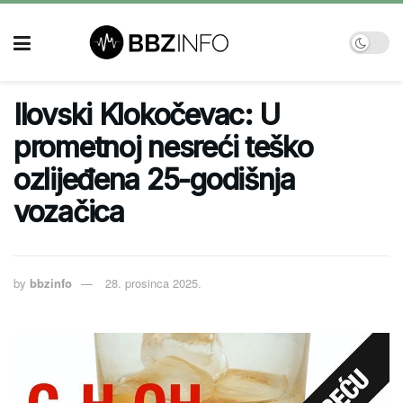
Ilovski Klokočevac: U
prometnoj nesreći teško
ozlijeđena 25-godišnja
vozačica
by
bbzinfo
28. prosinca 2025.