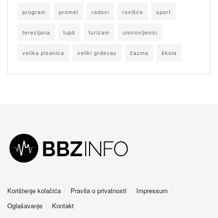
program
promet
radovi
rovišće
sport
terezijana
tupš
turizam
umirovljenici
velika pisanica
veliki grđevac
čazma
škola
Korištenje kolačića
Pravila o privatnosti
Impressum
Oglašavanje
Kontakt