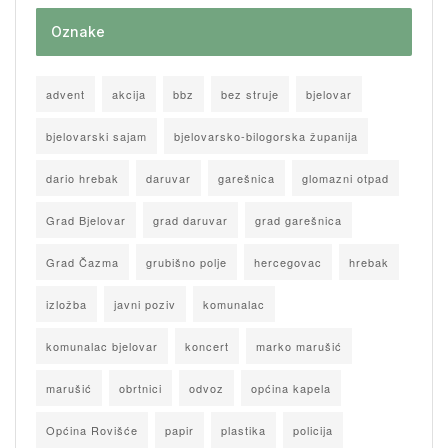
Oznake
advent
akcija
bbz
bez struje
bjelovar
bjelovarski sajam
bjelovarsko-bilogorska županija
dario hrebak
daruvar
garešnica
glomazni otpad
Grad Bjelovar
grad daruvar
grad garešnica
Grad Čazma
grubišno polje
hercegovac
hrebak
izložba
javni poziv
komunalac
komunalac bjelovar
koncert
marko marušić
marušić
obrtnici
odvoz
općina kapela
Općina Rovišće
papir
plastika
policija