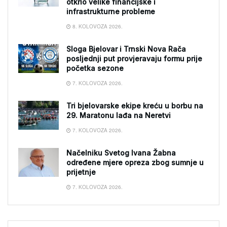
otkrio velike financijske i
infrastrukturne probleme
8. KOLOVOZA 2026.
Sloga Bjelovar i Trnski Nova Rača
posljednji put provjeravaju formu prije
početka sezone
7. KOLOVOZA 2026.
Tri bjelovarske ekipe kreću u borbu na
29. Maratonu lađa na Neretvi
7. KOLOVOZA 2026.
Načelniku Svetog Ivana Žabna
određene mjere opreza zbog sumnje u
prijetnje
7. KOLOVOZA 2026.