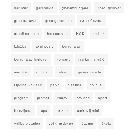
daruvar
garešnica
glomazni otpad
Grad Bjelovar
grad daruvar
grad garešnica
Grad Čazma
grubišno polje
hercegovac
HOK
hrebak
izložba
javni poziv
komunalac
komunalac bjelovar
koncert
marko marušić
marušić
obrtnici
odvoz
općina kapela
Općina Rovišće
papir
plastika
policija
program
promet
radovi
rovišće
sport
terezijana
tupš
turizam
umirovljenici
velika pisanica
veliki grđevac
čazma
škola