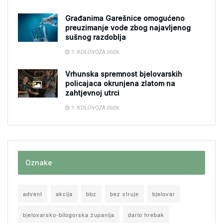
Građanima Garešnice omogućeno
preuzimanje vode zbog najavljenog
sušnog razdoblja
7. KOLOVOZA 2026.
Vrhunska spremnost bjelovarskih
policajaca okrunjena zlatom na
zahtjevnoj utrci
7. KOLOVOZA 2026.
Oznake
advent
akcija
bbz
bez struje
bjelovar
bjelovarsko-bilogorska županija
dario hrebak