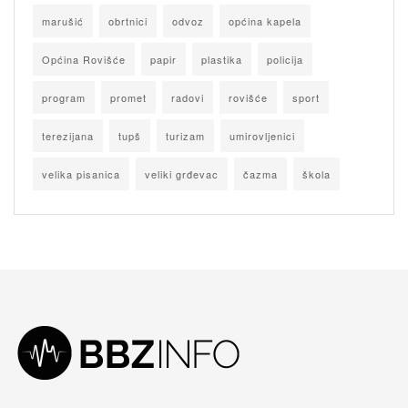
marušić
obrtnici
odvoz
općina kapela
Općina Rovišće
papir
plastika
policija
program
promet
radovi
rovišće
sport
terezijana
tupš
turizam
umirovljenici
velika pisanica
veliki grđevac
čazma
škola