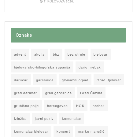
7. KOLOVOZA 2026.
Oznake
advent
akcija
bbz
bez struje
bjelovar
bjelovarsko-bilogorska županija
dario hrebak
daruvar
garešnica
glomazni otpad
Grad Bjelovar
grad daruvar
grad garešnica
Grad Čazma
grubišno polje
hercegovac
HOK
hrebak
izložba
javni poziv
komunalac
komunalac bjelovar
koncert
marko marušić