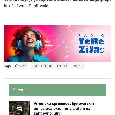
birača Ivana Popilovski.
Tags:
ČAZMA
DRUGI KRUG
IZBORI
PIRAK
Vijesti
Vrhunska spremnost bjelovarskih
policajaca okrunjena zlatom na
zahtjevnoj utrci