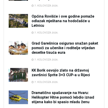
7. KOLOVOZA 2026.
Općina Rovišće i ove godine pomaže
odlazak mještana na hodočašće u
Letnicu
7. KOLOVOZA 2026.
Grad Garešnica osigurao snažan paket
pomoći za učenike i roditelje vrijedan
desetke tisuća eura
7. KOLOVOZA 2026.
KK Borik osvojio zlato na državnoj
završnici Sprite 3×3 CUP-a u Rijeci
7. KOLOVOZA 2026.
Dramatično spašavanje na Hvaru:
Helikopter Hitne pomoći lebdio iznad
stijena kako bi spasio mladu ženu