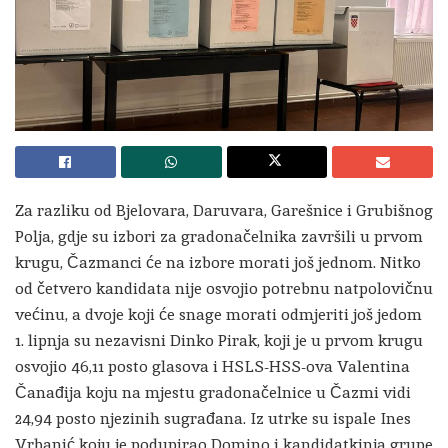
Za razliku od Bjelovara, Daruvara, Garešnice i Grubišnog
Polja, gdje su izbori za gradonačelnika završili u prvom
krugu, Čazmanci će na izbore morati još jednom. Nitko
od četvero kandidata nije osvojio potrebnu natpolovičnu
većinu, a dvoje koji će snage morati odmjeriti još jedom
1. lipnja su nezavisni Dinko Pirak, koji je u prvom krugu
osvojio 46,11 posto glasova i HSLS-HSS-ova Valentina
Čanađija koju na mjestu gradonačelnice u Čazmi vidi
24,94 posto njezinih sugrađana. Iz utrke su ispale Ines
Vrbanić koju je podupirao Domino i kandidatkinja grupe