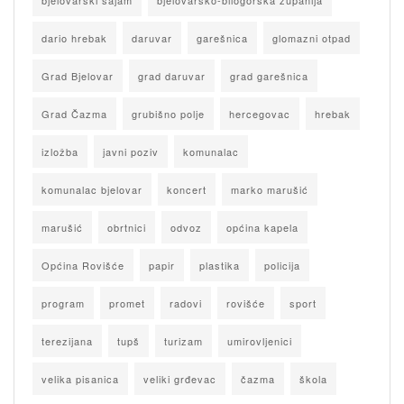
bjelovarski sajam
bjelovarsko-bilogorska županija
dario hrebak
daruvar
garešnica
glomazni otpad
Grad Bjelovar
grad daruvar
grad garešnica
Grad Čazma
grubišno polje
hercegovac
hrebak
izložba
javni poziv
komunalac
komunalac bjelovar
koncert
marko marušić
marušić
obrtnici
odvoz
općina kapela
Općina Rovišće
papir
plastika
policija
program
promet
radovi
rovišće
sport
terezijana
tupš
turizam
umirovljenici
velika pisanica
veliki grđevac
čazma
škola