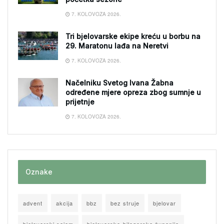
7. KOLOVOZA 2026.
Tri bjelovarske ekipe kreću u borbu na
29. Maratonu lađa na Neretvi
7. KOLOVOZA 2026.
Načelniku Svetog Ivana Žabna
određene mjere opreza zbog sumnje u
prijetnje
7. KOLOVOZA 2026.
Oznake
advent
akcija
bbz
bez struje
bjelovar