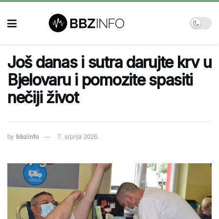
Još danas i sutra darujte krv u
Bjelovaru i pomozite spasiti
nečiji život
by
bbzinfo
7. srpnja 2026.