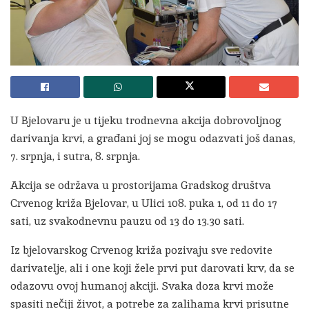
U Bjelovaru je u tijeku trodnevna akcija dobrovoljnog
darivanja krvi, a građani joj se mogu odazvati još danas,
7. srpnja, i sutra, 8. srpnja.
Akcija se održava u prostorijama Gradskog društva
Crvenog križa Bjelovar, u Ulici 108. puka 1, od 11 do 17
sati, uz svakodnevnu pauzu od 13 do 13.30 sati.
Iz bjelovarskog Crvenog križa pozivaju sve redovite
darivatelje, ali i one koji žele prvi put darovati krv, da se
odazovu ovoj humanoj akciji. Svaka doza krvi može
spasiti nečiji život, a potrebe za zalihama krvi prisutne