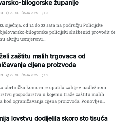
varsko-bilogorske županije
22. SIJEČNJA 2025.
FO
0
2. siječnja, od 14 do 22 sata na području Policijske
bjelovarsko-bilogorske policijski službenici provodit će
u akciju usmjerenu...
eli zaštitu malih trgovaca od
ičavanja cijena proizvoda
22. SIJEČNJA 2025.
FO
0
a obrtnička komora je uputila zahtjev nadležnom
rstvu gospodarstva u kojemu traže zaštitu malih
a kod ograničavanja cijena proizvoda. Ponovljen...
ija lovstvu dodijelila skoro sto tisuća