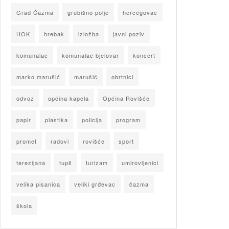
Grad Čazma
grubišno polje
hercegovac
HOK
hrebak
izložba
javni poziv
komunalac
komunalac bjelovar
koncert
marko marušić
marušić
obrtnici
odvoz
općina kapela
Općina Rovišće
papir
plastika
policija
program
promet
radovi
rovišće
sport
terezijana
tupš
turizam
umirovljenici
velika pisanica
veliki grđevac
čazma
škola