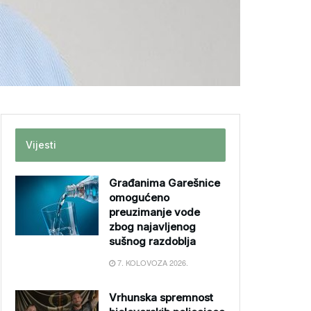
Vijesti
Građanima Garešnice
omogućeno
preuzimanje vode
zbog najavljenog
sušnog razdoblja
7. KOLOVOZA 2026.
Vrhunska spremnost