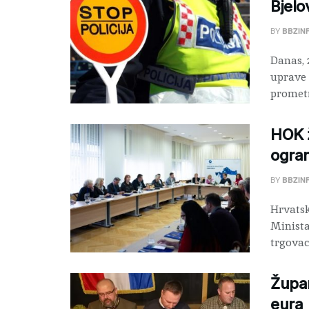
Bjelo
BY
BBZIN
Danas, 2
uprave 
prometn
HOK ž
ogran
BY
BBZIN
Hrvatsk
Minista
trgovac
Župan
eura