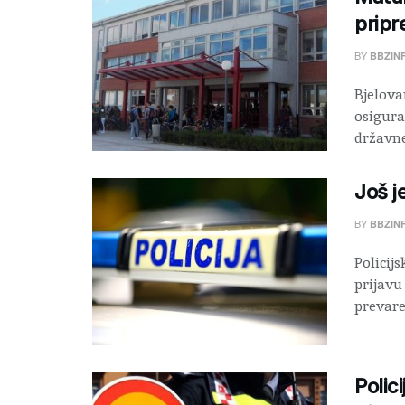
prip
BY
BBZIN
Bjelova
osigur
državne
Još j
BY
BBZIN
Policij
prijavu
prevare
Polic