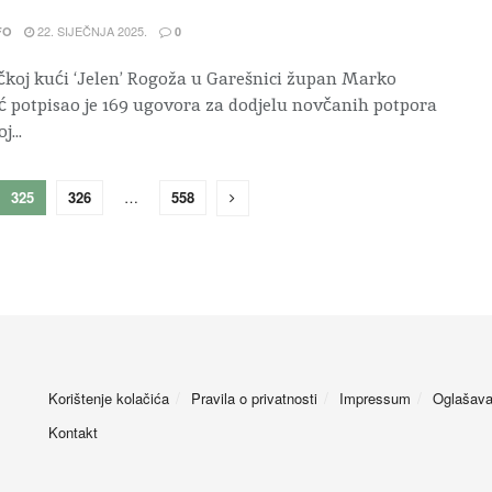
22. SIJEČNJA 2025.
FO
0
koj kući ‘Jelen’ Rogoža u Garešnici župan Marko
 potpisao je 169 ugovora za dodjelu novčanih potpora
j...
325
326
…
558
Korištenje kolačića
Pravila o privatnosti
Impressum
Oglašava
Kontakt