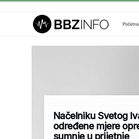
Početna
Načelniku Svetog I
određene mjere opr
sumnje u prijetnje