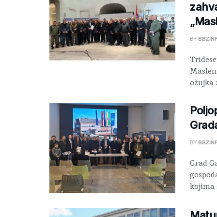
zahva
„Masl
BY
BBZIN
Tridese
Masleni
ožujka 2
Poljo
Grad
BY
BBZIN
Grad Ga
gospoda
kojima 
Matu