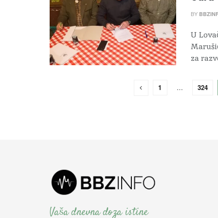
BY
BBZIN
U Lovač
Marušić
za razvo
1
…
324
Vaša dnevna doza istine