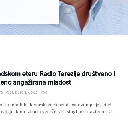
dskom eteru Radio Terezije društveno i
beno angažirana mladost
23. SIJEČNJA 2025.
FO
0
orzo mladi bjelovarski rock bend, osnovan prije četiri
ovih je dana izbacio svoj četvrti singl pod nazivom ”U...