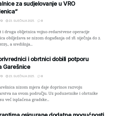
lnice za sudjelovanje u VRO
enica“
23. SIJEČNJA 2025.
FO
0
t i druga obljetnica vojno-redarstvene operacije
ca obilježava se nizom događanja od 18. siječnja do 2.
025., a središnja...
privrednici i obrtnici dobili potporu
a Garešnice
23. SIJEČNJA 2025.
FO
0
rešnica nizom mjera daje doprinos razvoju
rstva na svom području. Uz poduzetnike i obrtnike
su već isplaćena gradske...
rantima osigurane dodatne mogućnosti