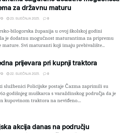
rema za državnu maturu
23. SIJEČNJA 2025.
FO
0
rsko-bilogorska županija u ovoj školskoj godini
ala je dodatnu mogućnost maturantima za pripremu
 mature. Svi maturanti koji imaju prebivalište...
edna prijevara pri kupnji traktora
22. SIJEČNJA 2025.
FO
0
ski službenici Policijske postaje Čazma zaprimili su
 62-godišnjeg muškarca s varaždinskog područja da je
n kupovinom traktora na neviđeno....
ijska akcija danas na području