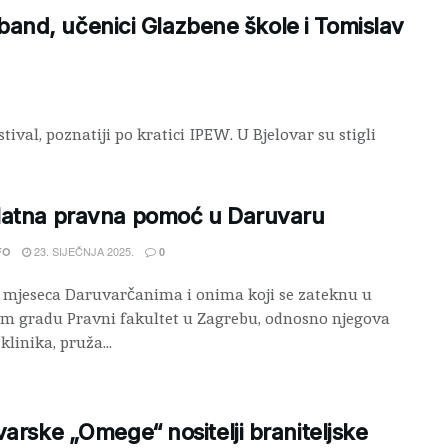
 band, učenici Glazbene škole i Tomislav
ival, poznatiji po kratici IPEW. U Bjelovar su stigli
latna pravna pomoć u Daruvaru
23. SIJEČNJA 2025.
FO
0
mjeseca Daruvarčanima i onima koji se zateknu u
m gradu Pravni fakultet u Zagrebu, odnosno njegova
linika, pruža...
varske „Omege“ nositelji braniteljske