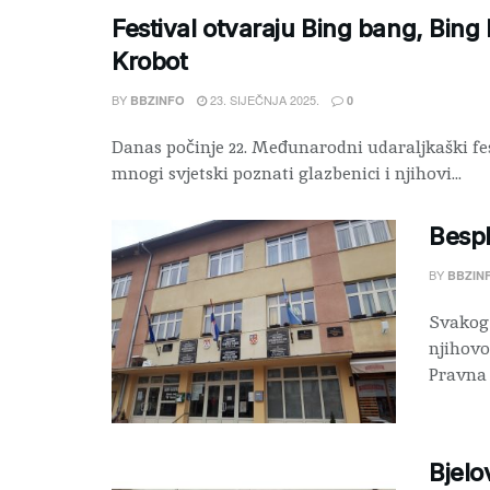
Festival otvaraju Bing bang, Bing
Krobot
BY
23. SIJEČNJA 2025.
BBZINFO
0
Danas počinje 22. Međunarodni udaraljkaški fest
mnogi svjetski poznati glazbenici i njihovi...
Besp
BY
BBZIN
Svakog 
njihovo
Pravna k
Bjelo