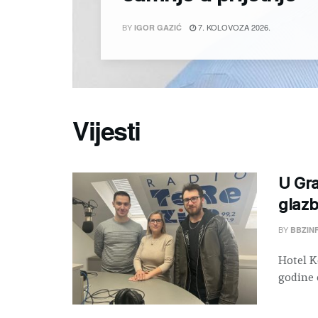
BY
7. KOLOVOZA 2026.
IGOR GAZIĆ
Vijesti
U Gra
glaz
BY
BBZIN
Hotel K
godine 