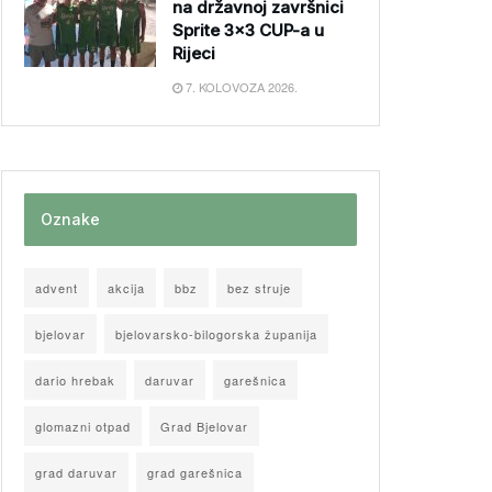
na državnoj završnici
Sprite 3×3 CUP-a u
Rijeci
7. KOLOVOZA 2026.
Oznake
advent
akcija
bbz
bez struje
bjelovar
bjelovarsko-bilogorska županija
dario hrebak
daruvar
garešnica
glomazni otpad
Grad Bjelovar
grad daruvar
grad garešnica