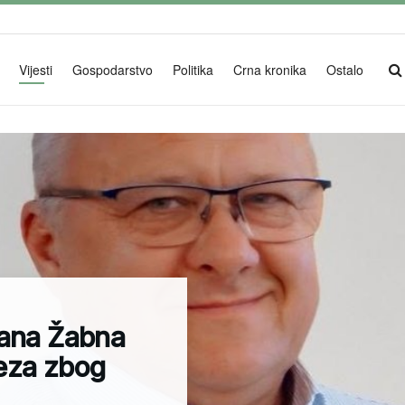
Vijesti
Gospodarstvo
Politika
Crna kronika
Ostalo
vana Žabna
eza zbog