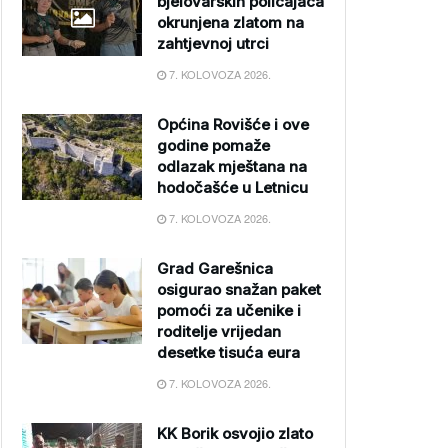
bjelovarskih policajaca
okrunjena zlatom na
zahtjevnoj utrci
7. KOLOVOZA 2026.
Općina Rovišće i ove
godine pomaže
odlazak mještana na
hodočašće u Letnicu
7. KOLOVOZA 2026.
Grad Garešnica
osigurao snažan paket
pomoći za učenike i
roditelje vrijedan
desetke tisuća eura
7. KOLOVOZA 2026.
KK Borik osvojio zlato