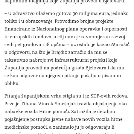
kapitalnih ulaganja koje Županija provodi u Bjelovaru.
– U zdravstvo ulažemo gotovo 30 milijuna eura, jednako
toliko i u obrazovanje. Provodimo brojne projekte
financirane iz Nacionalnog plana oporavka i otpornosti
te europskih fondova, a cilj nam je ravnomjeran razvoj
svih pet gradova i 18 općina – uz ostalo je kazao Marušić
u odgovoru, na što je Brajdić zatražio da mu se
taksativno nabroje svi infrastrukturni projekti koje
Županija provodi na području grada Bjelovara i da mu
se kao odgovor na njegovo pitanje pošalju u pisanom
obliku.
Pitanja županijskom vrhu stigla su i iz SDP-ovih redova.
Prvo je Tihana Vincek Smešnjak tražila objašnjenje oko
nabavke vozila Hitne pomoći. Zatražila je detaljno
pojašnjenje postupka javne nabave novih vozila hitne
medicinske pomoći, a zanimalo ju je odgovaraju li