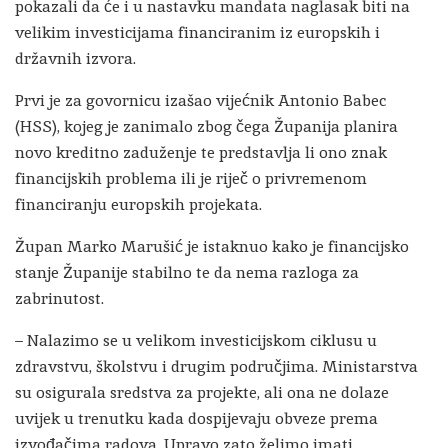
pokazali da će i u nastavku mandata naglasak biti na
velikim investicijama financiranim iz europskih i
državnih izvora.
Prvi je za govornicu izašao vijećnik Antonio Babec
(HSS), kojeg je zanimalo zbog čega Županija planira
novo kreditno zaduženje te predstavlja li ono znak
financijskih problema ili je riječ o privremenom
financiranju europskih projekata.
Župan Marko Marušić je istaknuo kako je financijsko
stanje Županije stabilno te da nema razloga za
zabrinutost.
– Nalazimo se u velikom investicijskom ciklusu u
zdravstvu, školstvu i drugim područjima. Ministarstva
su osigurala sredstva za projekte, ali ona ne dolaze
uvijek u trenutku kada dospijevaju obveze prema
izvođačima radova. Upravo zato želimo imati