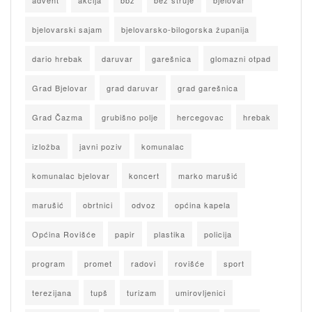
advent
akcija
bbz
bez struje
bjelovar
bjelovarski sajam
bjelovarsko-bilogorska županija
dario hrebak
daruvar
garešnica
glomazni otpad
Grad Bjelovar
grad daruvar
grad garešnica
Grad Čazma
grubišno polje
hercegovac
hrebak
izložba
javni poziv
komunalac
komunalac bjelovar
koncert
marko marušić
marušić
obrtnici
odvoz
općina kapela
Općina Rovišće
papir
plastika
policija
program
promet
radovi
rovišće
sport
terezijana
tupš
turizam
umirovljenici