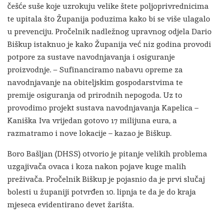
češće suše koje uzrokuju velike štete poljoprivrednicima
te upitala što Županija poduzima kako bi se više ulagalo
u prevenciju. Pročelnik nadležnog upravnog odjela Dario
Biškup istaknuo je kako Županija već niz godina provodi
potpore za sustave navodnjavanja i osiguranje
proizvodnje. – Sufinanciramo nabavu opreme za
navodnjavanje na obiteljskim gospodarstvima te
premije osiguranja od prirodnih nepogoda. Uz to
provodimo projekt sustava navodnjavanja Kapelica –
Kaniška Iva vrijedan gotovo 17 milijuna eura, a
razmatramo i nove lokacije – kazao je Biškup.
Boro Bašljan (DHSS) otvorio je pitanje velikih problema
uzgajivača ovaca i koza nakon pojave kuge malih
preživača. Pročelnik Biškup je pojasnio da je prvi slučaj
bolesti u županiji potvrđen 10. lipnja te da je do kraja
mjeseca evidentirano devet žarišta.