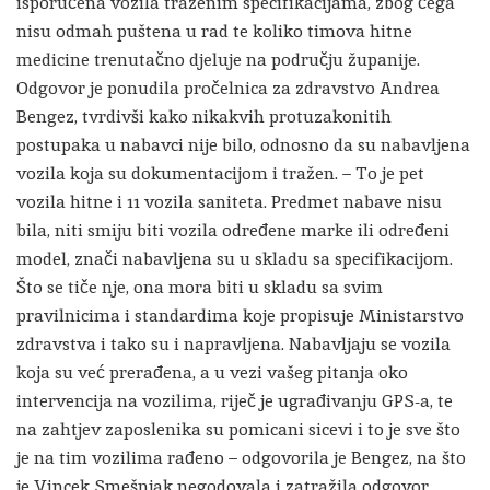
isporučena vozila traženim specifikacijama, zbog čega
nisu odmah puštena u rad te koliko timova hitne
medicine trenutačno djeluje na području županije.
Odgovor je ponudila pročelnica za zdravstvo Andrea
Bengez, tvrdivši kako nikakvih protuzakonitih
postupaka u nabavci nije bilo, odnosno da su nabavljena
vozila koja su dokumentacijom i tražen. – To je pet
vozila hitne i 11 vozila saniteta. Predmet nabave nisu
bila, niti smiju biti vozila određene marke ili određeni
model, znači nabavljena su u skladu sa specifikacijom.
Što se tiče nje, ona mora biti u skladu sa svim
pravilnicima i standardima koje propisuje Ministarstvo
zdravstva i tako su i napravljena. Nabavljaju se vozila
koja su već prerađena, a u vezi vašeg pitanja oko
intervencija na vozilima, riječ je ugrađivanju GPS-a, te
na zahtjev zaposlenika su pomicani sicevi i to je sve što
je na tim vozilima rađeno – odgovorila je Bengez, na što
je Vincek Smešnjak negodovala i zatražila odgovor