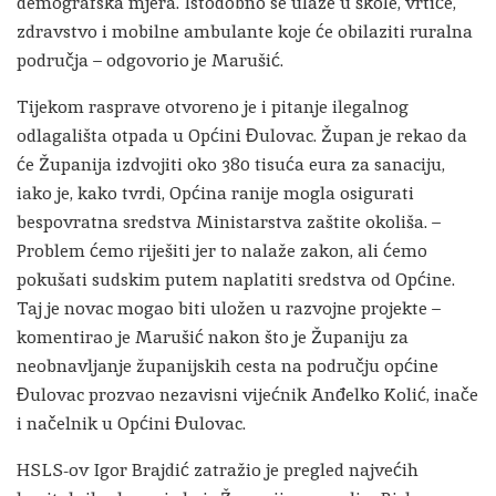
demografska mjera. Istodobno se ulaže u škole, vrtiće,
zdravstvo i mobilne ambulante koje će obilaziti ruralna
područja – odgovorio je Marušić.
Tijekom rasprave otvoreno je i pitanje ilegalnog
odlagališta otpada u Općini Đulovac. Župan je rekao da
će Županija izdvojiti oko 380 tisuća eura za sanaciju,
iako je, kako tvrdi, Općina ranije mogla osigurati
bespovratna sredstva Ministarstva zaštite okoliša. –
Problem ćemo riješiti jer to nalaže zakon, ali ćemo
pokušati sudskim putem naplatiti sredstva od Općine.
Taj je novac mogao biti uložen u razvojne projekte –
komentirao je Marušić nakon što je Županiju za
neobnavljanje županijskih cesta na području općine
Đulovac prozvao nezavisni vijećnik Anđelko Kolić, inače
i načelnik u Općini Đulovac.
HSLS-ov Igor Brajdić zatražio je pregled najvećih