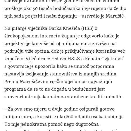
sadržaja uz Camino. Prošle godine hrvatskim rutama
prošlo je oko 50 tisuća hodočasnika i vjerujemo da će dio
njih sada posjetiti i našu županiju – ustvrdio je Marušić.
Na pitanje vijećnika Darka Knežića (HSS) o
širokopojasnom internetu župan je odgovorio kako je
projekt vrijedan više od 14 milijuna eura završen na
području više općina, dok je priključivanje korisnika već
započelo. Vijećnica iz redova HSLS-a Renata Cvjetković
s govornice je upozorila kako se unatoč potporama
nastavlja iseljavanje stanovništva iz manjih sredina.
Prema Marušićevim riječima jedan od najvažnijih
programa da se to ne događa u budućnosti jest
subvencioniranje kamata na stambene kredite mladih.
– Za ovu smo mjeru u dvije godine osigurali gotovo
milijun eura, a koristi je oko 260 mladih osoba i obitelji.
To nije jednokratna pomoć nego dugoročna