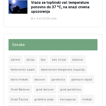
Vraća se toplinski val: temperature
ponovno do 37 °C, na snazi crvena
upozorenja
9. KOLOVOZA 2026.
Oznake
advent
akcija
bbz
bez struje
bjelovar
bjelovarski sajam
bjelovarsko-bilogorska županija
dario hrebak
daruvar
garešnica
glomazni otpad
Grad Bjelovar
grad daruvar
grad garešnica
Grad Čazma
grubišno polje
hercegovac
hrebak