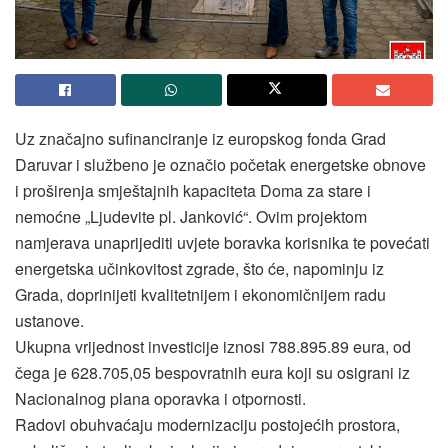
Uz značajno sufinanciranje iz europskog fonda Grad
Daruvar i službeno je označio početak energetske obnove
i proširenja smještajnih kapaciteta Doma za stare i
nemoćne „Ljudevite pl. Janković“. Ovim projektom
namjerava unaprijediti uvjete boravka korisnika te povećati
energetska učinkovitost zgrade, što će, napominju iz
Grada, doprinijeti kvalitetnijem i ekonomičnijem radu
ustanove.
Ukupna vrijednost investicije iznosi 788.895.89 eura, od
čega je 628.705,05 bespovratnih eura koji su osigrani iz
Nacionalnog plana oporavka i otpornosti.
Radovi obuhvaćaju modernizaciju postojećih prostora,