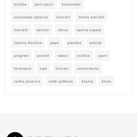
izložba
javni poziv
komunalac
komunalac bjelovar
koncert
marko marušić
marušić
obrtnici
odvoz
općina kapela
Općina Rovišće
papir
plastika
policija
program
promet
radovi
rovišće
sport
terezijana
tupš
turizam
umirovljenici
velika pisanica
veliki grđevac
čazma
škola