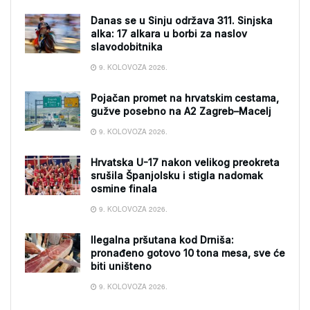
Danas se u Sinju održava 311. Sinjska
alka: 17 alkara u borbi za naslov
slavodobitnika
9. KOLOVOZA 2026.
Pojačan promet na hrvatskim cestama,
gužve posebno na A2 Zagreb–Macelj
9. KOLOVOZA 2026.
Hrvatska U-17 nakon velikog preokreta
srušila Španjolsku i stigla nadomak
osmine finala
9. KOLOVOZA 2026.
Ilegalna pršutana kod Drniša:
pronađeno gotovo 10 tona mesa, sve će
biti uništeno
9. KOLOVOZA 2026.