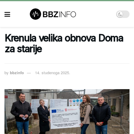
Krenula velika obnova Doma
za starije
by
bbzinfo
14. studenoga 2025.