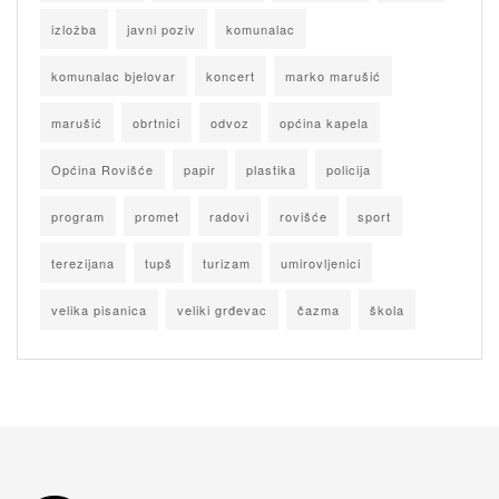
izložba
javni poziv
komunalac
komunalac bjelovar
koncert
marko marušić
marušić
obrtnici
odvoz
općina kapela
Općina Rovišće
papir
plastika
policija
program
promet
radovi
rovišće
sport
terezijana
tupš
turizam
umirovljenici
velika pisanica
veliki grđevac
čazma
škola