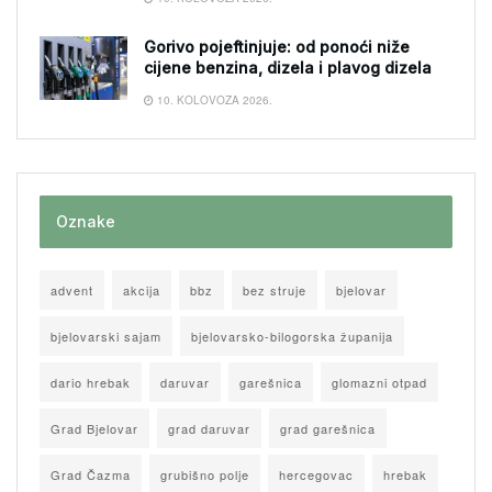
Gorivo pojeftinjuje: od ponoći niže
cijene benzina, dizela i plavog dizela
10. KOLOVOZA 2026.
Oznake
advent
akcija
bbz
bez struje
bjelovar
bjelovarski sajam
bjelovarsko-bilogorska županija
dario hrebak
daruvar
garešnica
glomazni otpad
Grad Bjelovar
grad daruvar
grad garešnica
Grad Čazma
grubišno polje
hercegovac
hrebak