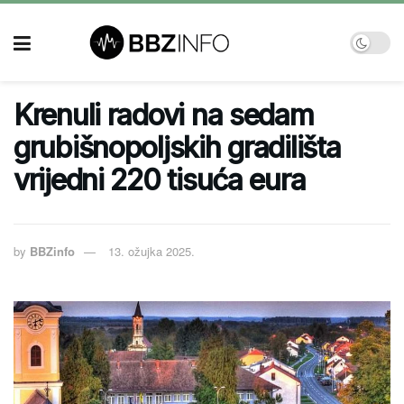
Krenuli radovi na sedam
grubišnopoljskih gradilišta
vrijedni 220 tisuća eura
by
BBZinfo
13. ožujka 2025.