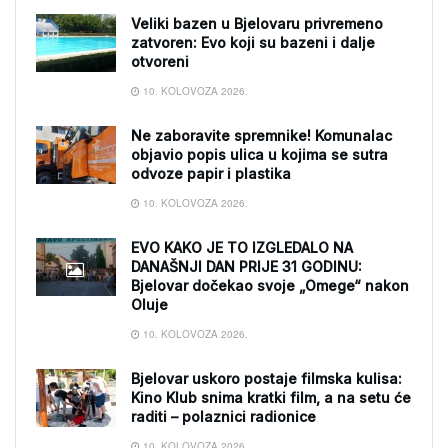
Veliki bazen u Bjelovaru privremeno
zatvoren: Evo koji su bazeni i dalje
otvoreni
10. KOLOVOZA 2026.
Ne zaboravite spremnike! Komunalac
objavio popis ulica u kojima se sutra
odvoze papir i plastika
10. KOLOVOZA 2026.
EVO KAKO JE TO IZGLEDALO NA
DANAŠNJI DAN PRIJE 31 GODINU:
Bjelovar dočekao svoje „Omege“ nakon
Oluje
10. KOLOVOZA 2026.
Bjelovar uskoro postaje filmska kulisa:
Kino Klub snima kratki film, a na setu će
raditi – polaznici radionice
10. KOLOVOZA 2026.