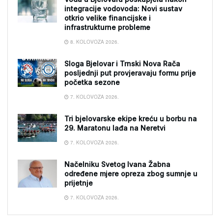
integracije vodovoda: Novi sustav
otkrio velike financijske i
infrastrukturne probleme
8. KOLOVOZA 2026.
Sloga Bjelovar i Trnski Nova Rača
posljednji put provjeravaju formu prije
početka sezone
7. KOLOVOZA 2026.
Tri bjelovarske ekipe kreću u borbu na
29. Maratonu lađa na Neretvi
7. KOLOVOZA 2026.
Načelniku Svetog Ivana Žabna
određene mjere opreza zbog sumnje u
prijetnje
7. KOLOVOZA 2026.