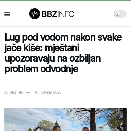
Lug pod vodom nakon svake
jače kiše: mještani
upozoravaju na ozbiljan
problem odvodnje
by
bbzinfo
10. travnja 2026.