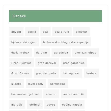
Oznake
advent
akcija
bbz
bez struje
bjelovar
bjelovarski sajam
bjelovarsko-bilogorska županija
dario hrebak
daruvar
garešnica
glomazni otpad
Grad Bjelovar
grad daruvar
grad garešnica
Grad Čazma
grubišno polje
hercegovac
hrebak
izložba
javni poziv
komunalac
komunalac bjelovar
koncert
marko marušić
marušić
obrtnici
odvoz
općina kapela