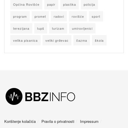
Općina Rovišće
papir
plastika
policija
program
promet
radovi
rovišće
sport
terezijana
tupš
turizam
umirovljenici
velika pisanica
veliki grđevac
čazma
škola
Korištenje kolačića
Pravila o privatnosti
Impressum