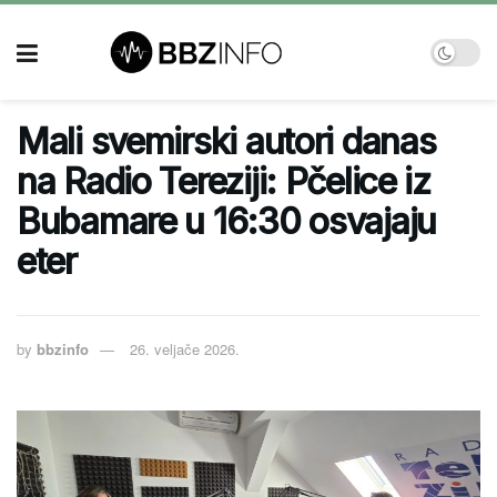
Mali svemirski autori danas
na Radio Tereziji: Pčelice iz
Bubamare u 16:30 osvajaju
eter
by
bbzinfo
26. veljače 2026.