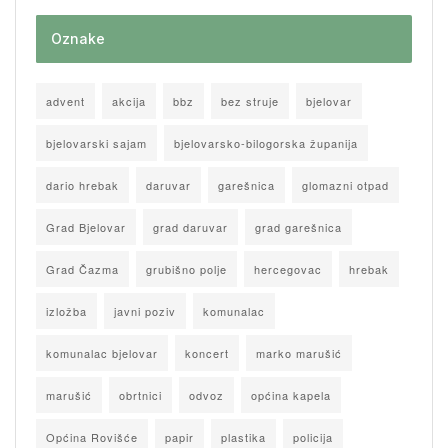
Oznake
advent
akcija
bbz
bez struje
bjelovar
bjelovarski sajam
bjelovarsko-bilogorska županija
dario hrebak
daruvar
garešnica
glomazni otpad
Grad Bjelovar
grad daruvar
grad garešnica
Grad Čazma
grubišno polje
hercegovac
hrebak
izložba
javni poziv
komunalac
komunalac bjelovar
koncert
marko marušić
marušić
obrtnici
odvoz
općina kapela
Općina Rovišće
papir
plastika
policija