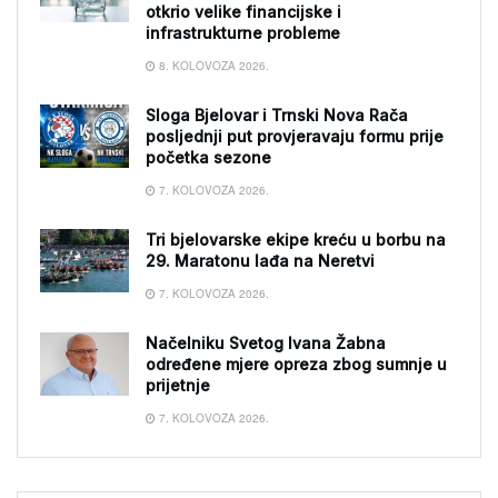
otkrio velike financijske i
infrastrukturne probleme
8. KOLOVOZA 2026.
Sloga Bjelovar i Trnski Nova Rača
posljednji put provjeravaju formu prije
početka sezone
7. KOLOVOZA 2026.
Tri bjelovarske ekipe kreću u borbu na
29. Maratonu lađa na Neretvi
7. KOLOVOZA 2026.
Načelniku Svetog Ivana Žabna
određene mjere opreza zbog sumnje u
prijetnje
7. KOLOVOZA 2026.