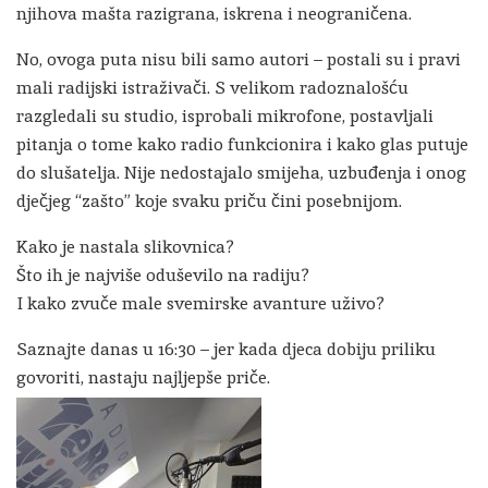
njihova mašta razigrana, iskrena i neograničena.
No, ovoga puta nisu bili samo autori – postali su i pravi
mali radijski istraživači. S velikom radoznalošću
razgledali su studio, isprobali mikrofone, postavljali
pitanja o tome kako radio funkcionira i kako glas putuje
do slušatelja. Nije nedostajalo smijeha, uzbuđenja i onog
dječjeg “zašto” koje svaku priču čini posebnijom.
Kako je nastala slikovnica?
Što ih je najviše oduševilo na radiju?
I kako zvuče male svemirske avanture uživo?
Saznajte danas u 16:30 – jer kada djeca dobiju priliku
govoriti, nastaju najljepše priče.