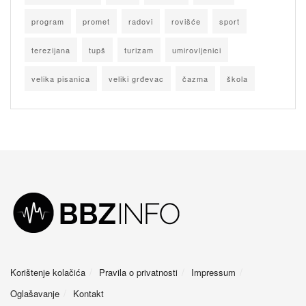
program
promet
radovi
rovišće
sport
terezijana
tupš
turizam
umirovljenici
velika pisanica
veliki grđevac
čazma
škola
Korištenje kolačića
Pravila o privatnosti
Impressum
Oglašavanje
Kontakt