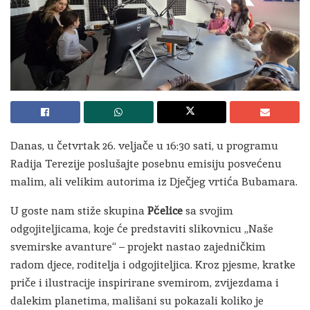
Danas, u četvrtak 26. veljače u 16:30 sati, u programu
Radija Terezije
poslušajte posebnu emisiju posvećenu
malim, ali velikim autorima iz
Dječjeg vrtića Bubamara
.
U goste nam stiže skupina
Pčelice
sa svojim
odgojiteljicama, koje će predstaviti slikovnicu „Naše
svemirske avanture“ – projekt nastao zajedničkim
radom djece, roditelja i odgojiteljica. Kroz pjesme, kratke
priče i ilustracije inspirirane svemirom, zvijezdama i
dalekim planetima, mališani su pokazali koliko je