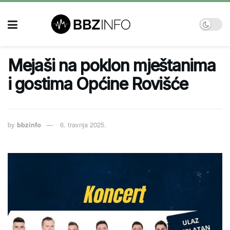
Mejaši na poklon mještanima
i gostima Općine Rovišće
by
bbzinfo
6. travnja 2025.