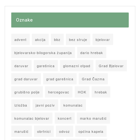
Oznake
advent
akcija
bbz
bez struje
bjelovar
bjelovarsko-bilogorska županija
dario hrebak
daruvar
garešnica
glomazni otpad
Grad Bjelovar
grad daruvar
grad garešnica
Grad Čazma
grubišno polje
hercegovac
HOK
hrebak
izložba
javni poziv
komunalac
komunalac bjelovar
koncert
marko marušić
marušić
obrtnici
odvoz
općina kapela