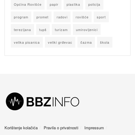
Općina Rovišće
papir
plastika
policija
program
promet
radovi
rovišće
sport
terezijana
tupš
turizam
umirovljenici
velika pisanica
veliki grđevac
čazma
škola
Korištenje kolačića
Pravila o privatnosti
Impressum