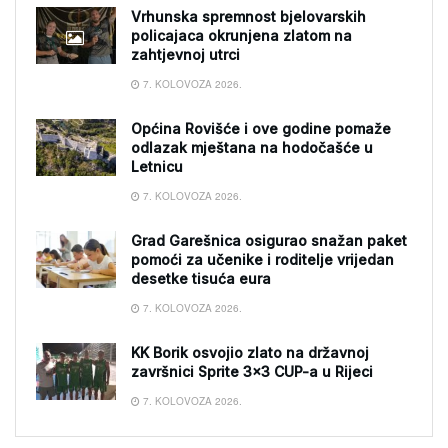
Vrhunska spremnost bjelovarskih
policajaca okrunjena zlatom na
zahtjevnoj utrci
7. KOLOVOZA 2026.
Općina Rovišće i ove godine pomaže
odlazak mještana na hodočašće u
Letnicu
7. KOLOVOZA 2026.
Grad Garešnica osigurao snažan paket
pomoći za učenike i roditelje vrijedan
desetke tisuća eura
7. KOLOVOZA 2026.
KK Borik osvojio zlato na državnoj
završnici Sprite 3×3 CUP-a u Rijeci
7. KOLOVOZA 2026.