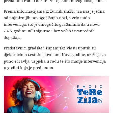
predanom radu i dežurstvu tijekom novogodišnje noći.
Prema informacijama iz žurnih službi, iza nas je jedna
od najmirnijih novogodišnjih noći, s vrlo malo
intervencija, što je omogućilo građanima da u novu
2026. godinu uđu sigurno i bez većih izvanrednih
događaja.
Predstavnici gradske i županijske vlasti uputili su
djelatnicima čestitke povodom Nove godine, uz želje za
puno zdravlja, uspjeha u radu te što manje intervencija
u godini koja je pred nama.