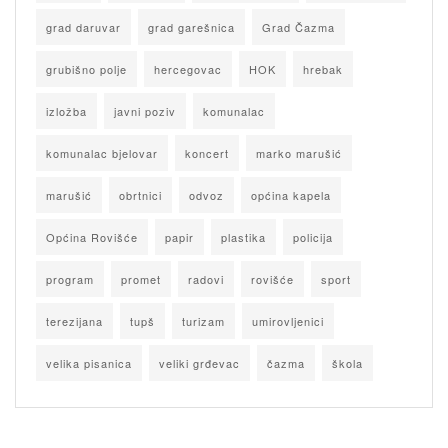
grad daruvar
grad garešnica
Grad Čazma
grubišno polje
hercegovac
HOK
hrebak
izložba
javni poziv
komunalac
komunalac bjelovar
koncert
marko marušić
marušić
obrtnici
odvoz
općina kapela
Općina Rovišće
papir
plastika
policija
program
promet
radovi
rovišće
sport
terezijana
tupš
turizam
umirovljenici
velika pisanica
veliki grđevac
čazma
škola