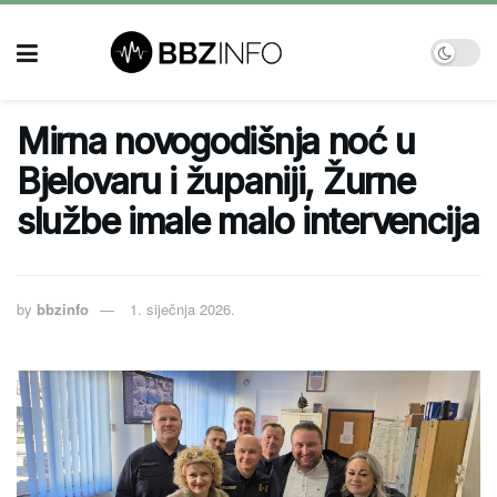
Mirna novogodišnja noć u
Bjelovaru i županiji, Žurne
službe imale malo intervencija
by
bbzinfo
1. siječnja 2026.