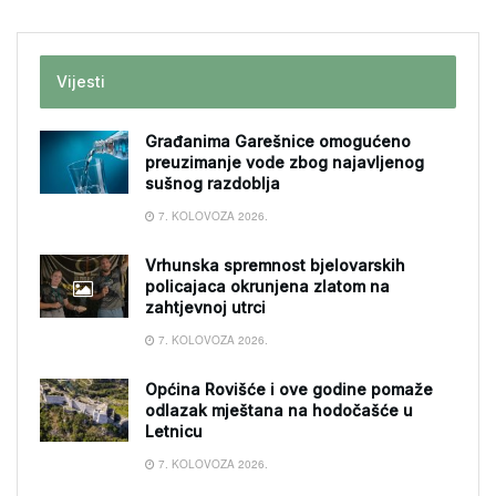
Vijesti
Građanima Garešnice omogućeno
preuzimanje vode zbog najavljenog
sušnog razdoblja
7. KOLOVOZA 2026.
Vrhunska spremnost bjelovarskih
policajaca okrunjena zlatom na
zahtjevnoj utrci
7. KOLOVOZA 2026.
Općina Rovišće i ove godine pomaže
odlazak mještana na hodočašće u
Letnicu
7. KOLOVOZA 2026.