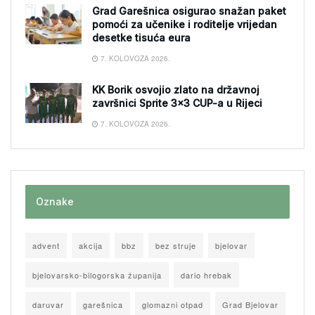
Grad Garešnica osigurao snažan paket
pomoći za učenike i roditelje vrijedan
desetke tisuća eura
7. KOLOVOZA 2026.
KK Borik osvojio zlato na državnoj
završnici Sprite 3×3 CUP-a u Rijeci
7. KOLOVOZA 2026.
Oznake
advent
akcija
bbz
bez struje
bjelovar
bjelovarsko-bilogorska županija
dario hrebak
daruvar
garešnica
glomazni otpad
Grad Bjelovar