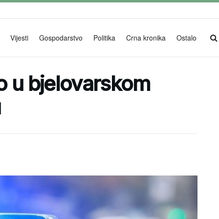
Vijesti
Gospodarstvo
Politika
Crna kronika
Ostalo
o u bjelovarskom
u