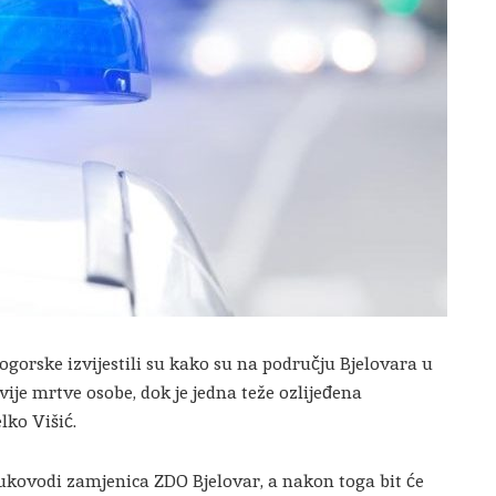
logorske izvijestili su kako su na području Bjelovara u
ije mrtve osobe, dok je jedna teže ozlijeđena
lko Višić.
 rukovodi zamjenica ZDO Bjelovar, a nakon toga bit će