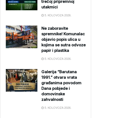
trećoj pripremnoj
utakmici
5. KOLOVOZA 2026.
Ne zaboravite
spremnike! Komunalac
objavio popis ulica u
kojima se sutra odvoze
papir i plastika
5. KOLOVOZA 2026.
Galerija “Barutana
1991.” otvara vrata
građanima povodom
Dana pobjede i
domovinske
zahvalnosti
5. KOLOVOZA 2026.