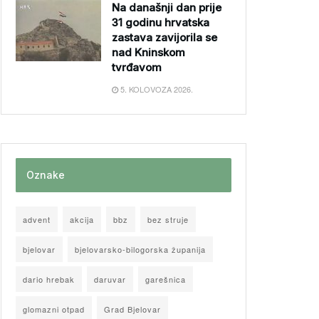
Na današnji dan prije
31 godinu hrvatska
zastava zavijorila se
nad Kninskom
tvrđavom
5. KOLOVOZA 2026.
Oznake
advent
akcija
bbz
bez struje
bjelovar
bjelovarsko-bilogorska županija
dario hrebak
daruvar
garešnica
glomazni otpad
Grad Bjelovar