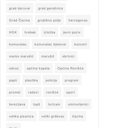
grad daruvar
grad garešnica
Grad Čazma
grubišno polje
hercegovac
HOK
hrebak
izložba
javni poziv
komunalac
komunalac bjelovar
koncert
marko marušić
marušić
obrtnici
odvoz
općina kapela
Općina Rovišće
papir
plastika
policija
program
promet
radovi
rovišće
sport
terezijana
tupš
turizam
umirovljenici
velika pisanica
veliki grđevac
čazma