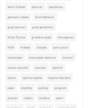
dario hrebak
daruvar
garešnica
glomazni otpad
Grad Bjelovar
grad daruvar
grad garešnica
Grad Čazma
grubišno polje
hercegovac
HOK
hrebak
izložba
javni poziv
komunalac
komunalac bjelovar
koncert
marko marušić
marušić
obrtnici
odvoz
općina kapela
Općina Rovišće
papir
plastika
policija
program
promet
radovi
rovišće
sport