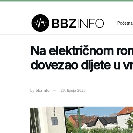
Početna
Na električnom rom
dovezao dijete u vr
by
bbzinfo
26. lipnja 2025.