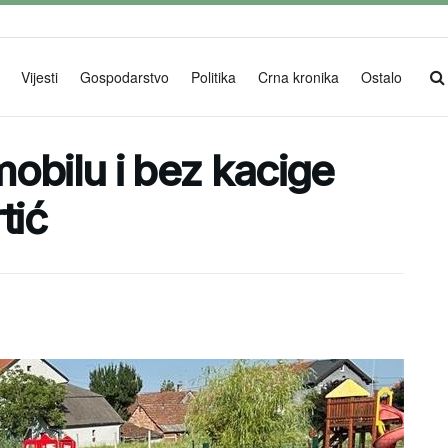
Vijesti
Gospodarstvo
Politika
Crna kronika
Ostalo
obilu i bez kacige
tić