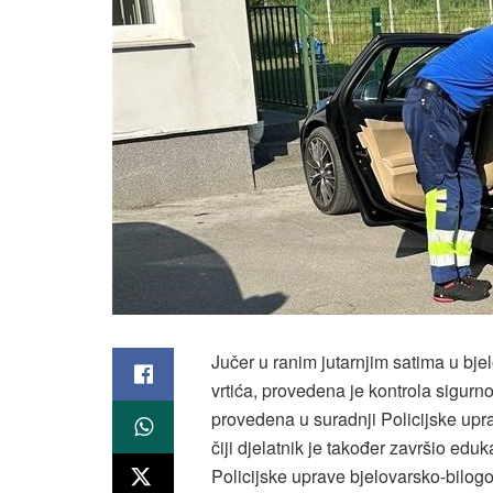
Jučer u ranim jutarnjim satima u bj
vrtića, provedena je kontrola sigurno
provedena u suradnji Policijske upr
čiji djelatnik je također završio edu
Policijske uprave bjelovarsko-bilogor