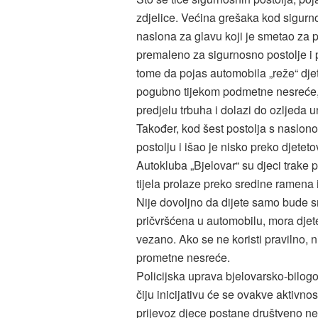
zdjelice. Većina grešaka kod sigurn
naslona za glavu koji je smetao za pr
premaleno za sigurnosno postolje i p
tome da pojas automobila „reže“ djete
pogubno tijekom podmetne nesreće, od
predjelu trbuha i dolazi do ozljeda 
Također, kod šest postolja s naslono
postolju i išao je nisko preko djete
Autokluba „Bjelovar“ su djeci trake 
tijela prolaze preko sredine ramena 
Nije dovoljno da dijete samo bude sm
pričvršćena u automobilu, mora djetet
vezano. Ako se ne koristi pravilno, n
prometne nesreće.
Policijska uprava bjelovarsko-bilogor
čiju inicijativu će se ovakve aktivno
prijevoz djece postane društveno ne