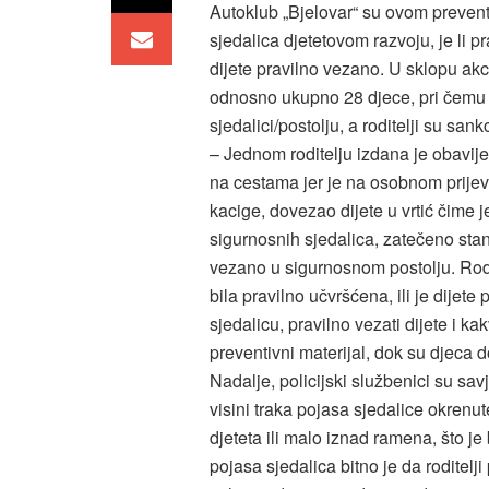
Autoklub „Bjelovar“ su ovom prevent
sjedalica djetetovom razvoju, je li p
dijete pravilno vezano. U sklopu akc
odnosno ukupno 28 djece, pri čemu j
sjedalici/postolju, a roditelji su sank
– Jednom roditelju izdana je obavij
na cestama jer je na osobnom prije
kacige, dovezao dijete u vrtić čime je
sigurnosnih sjedalica, zatečeno stanj
vezano u sigurnosnom postolju. Rodite
bila pravilno učvršćena, ili je dijete 
sjedalicu, pravilno vezati dijete i ka
preventivni materijal, dok su djeca
Nadalje, policijski službenici su sav
visini traka pojasa sjedalice okrenu
djeteta ili malo iznad ramena, što je
pojasa sjedalica bitno je da roditelj