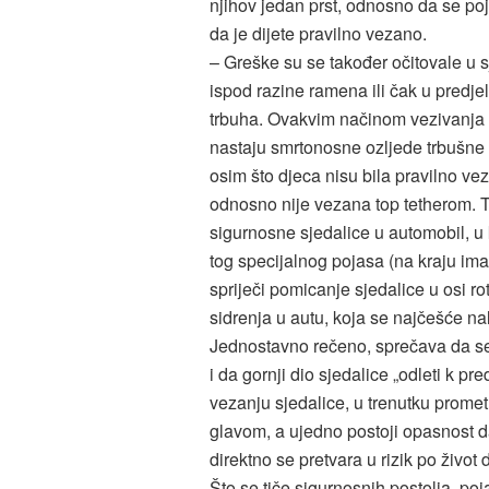
njihov jedan prst, odnosno da se poj
da je dijete pravilno vezano.
– Greške su se također očitovale u sj
ispod razine ramena ili čak u predje
trbuha. Ovakvim načinom vezivanja 
nastaju smrtonosne ozljede trbušne š
osim što djeca nisu bila pravilno vez
odnosno nije vezana top tetherom. Top
sigurnosne sjedalice u automobil, 
tog specijalnog pojasa (na kraju ima
spriječi pomicanje sjedalice u osi 
sidrenja u autu, koja se najčešće nal
Jednostavno rečeno, sprečava da se 
i da gornji dio sjedalice „odleti k 
vezanju sjedalice, u trenutku promet
glavom, a ujedno postoji opasnost da
direktno se pretvara u rizik po život 
Što se tiče sigurnosnih postolja, po