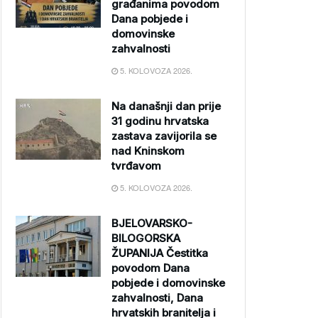
građanima povodom
Dana pobjede i
domovinske
zahvalnosti
5. KOLOVOZA 2026.
Na današnji dan prije
31 godinu hrvatska
zastava zavijorila se
nad Kninskom
tvrđavom
5. KOLOVOZA 2026.
BJELOVARSKO-
BILOGORSKA
ŽUPANIJA Čestitka
povodom Dana
pobjede i domovinske
zahvalnosti, Dana
hrvatskih branitelja i