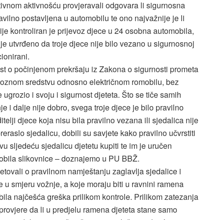
ivnom aktivnošću provjeravali odgovara li sigurnosna
ravilno postavljena u automobilu te ono najvažnije je li
ije kontroliran je prijevoz djece u 24 osobna automobila,
e utvrđeno da troje djece nije bilo vezano u sigurnosnoj
cionirani.
est o počinjenom prekršaju iz Zakona o sigurnosti prometa
voznom sredstvu odnosno električnom romobilu, bez
 ugrozio i svoju i sigurnost djeteta. Što se tiče samih
e i dalje nije dobro, svega troje djece je bilo pravilno
lji djece koja nisu bila pravilno vezana ili sjedalica nije
preraslo sjedalicu, dobili su savjete kako pravilno učvrstiti
kvu sljedeću sjedalicu djetetu kupiti te im je uručen
 dobila slikovnice – doznajemo u PU BBŽ.
jetovali o pravilnom namještanju zaglavlja sjedalice i
te u smjeru vožnje, a koje moraju biti u ravnini ramena
 bila najčešća greška prilikom kontrole. Prilikom zatezanja
i provjere da li u predjelu ramena djeteta stane samo