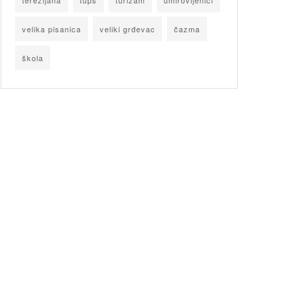
terezijana
tupš
turizam
umirovljenici
velika pisanica
veliki grđevac
čazma
škola