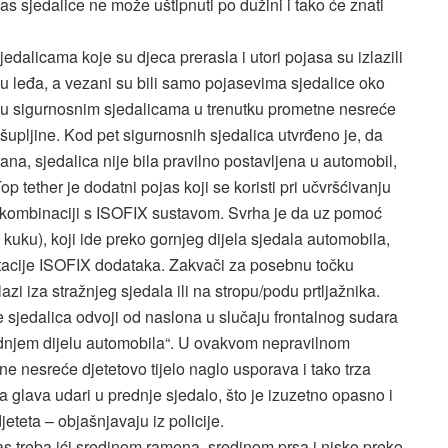
as sjedalice ne može uštipnuti po dužini i tako će znati
edalicama koje su djeca prerasla i utori pojasa su izlazili
lu leđa, a vezani su bili samo pojasevima sjedalice oko
u sigurnosnim sjedalicama u trenutku prometne nesreće
upljine. Kod pet sigurnosnih sjedalica utvrđeno je, da
ana, sjedalica nije bila pravilno postavljena u automobil,
 tether je dodatni pojas koji se koristi pri učvršćivanju
u kombinaciji s ISOFIX sustavom. Svrha je da uz pomoć
 kuku), koji ide preko gornjeg dijela sjedala automobila,
rotacije ISOFIX dodataka. Zakvači za posebnu točku
azi iza stražnjeg sjedala ili na stropu/podu prtljažnika.
sjedalica odvoji od naslona u slučaju frontalnog sudara
prednjem dijelu automobila“. U ovakvom nepravilnom
ne nesreće djetetovo tijelo naglo usporava i tako trza
 glava udari u prednje sjedalo, što je izuzetno opasno i
djeteta – objašnjavaju iz policije.
jas treba ići sredinom ramena, sredinom prsa i nisko preko