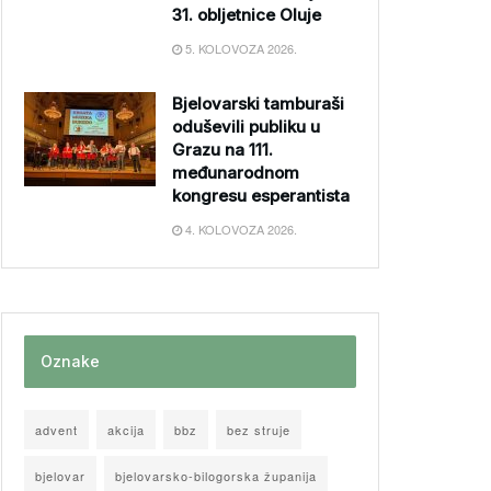
31. obljetnice Oluje
5. KOLOVOZA 2026.
Bjelovarski tamburaši
oduševili publiku u
Grazu na 111.
međunarodnom
kongresu esperantista
4. KOLOVOZA 2026.
Oznake
advent
akcija
bbz
bez struje
bjelovar
bjelovarsko-bilogorska županija