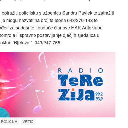
 potražiti policijsku službenicu Sandru Pavlek te zatražiti
li je mogu nazvati na broj telefona 043/270-143 te
akođer, za sadašnje i buduće članove HAK Autokluba
ntrola i ispravno postavljanje dječjih sjedalica u
oklub “Bjelovar”: 043/247-755.
POLICIJA
VRTIĆ