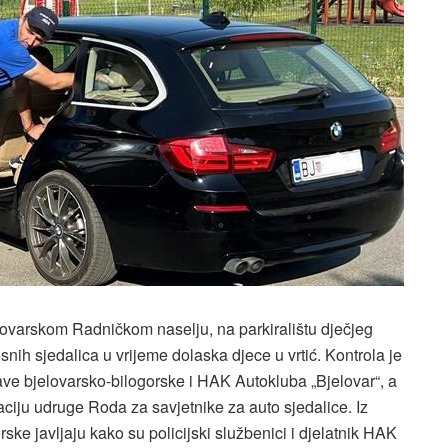
elovarskom Radničkom naselju, na parkiralištu dječjeg
snih sjedalica u vrijeme dolaska djece u vrtić. Kontrola je
ave bjelovarsko-bilogorske i HAK Autokluba „Bjelovar“, a
kaciju udruge Roda za savjetnike za auto sjedalice. Iz
ske javljaju kako su policijski službenici i djelatnik HAK