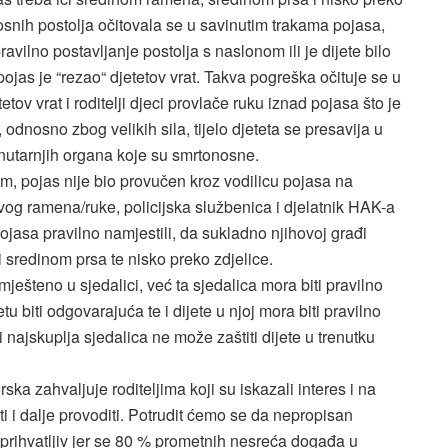
osnih postolja očitovala se u savinutim trakama pojasa,
avilno postavljanje postolja s naslonom ili je dijete bilo
ojas je “rezao“ djetetov vrat. Takva pogreška očituje se u
tov vrat i roditelji djeci provlače ruku iznad pojasa što je
nosno zbog velikih sila, tijelo djeteta se presavija u
unutarnjih organa koje su smrtonosne.
m, pojas nije bio provučen kroz vodilicu pojasa na
tovog ramena/ruke, policijska službenica i djelatnik HAK-a
pojasa pravilno namjestili, da sukladno njihovoj građi
i sredinom prsa te nisko preko zdjelice.
ješteno u sjedalici, već ta sjedalica mora biti pravilno
u biti odgovarajuća te i dijete u njoj mora biti pravilno
i najskuplja sjedalica ne može zaštiti dijete u trenutku
ska zahvaljuje roditeljima koji su iskazali interes i na
sti i dalje provoditi. Potrudit ćemo se da nepropisan
prihvatljiv jer se 80 % prometnih nesreća događa u