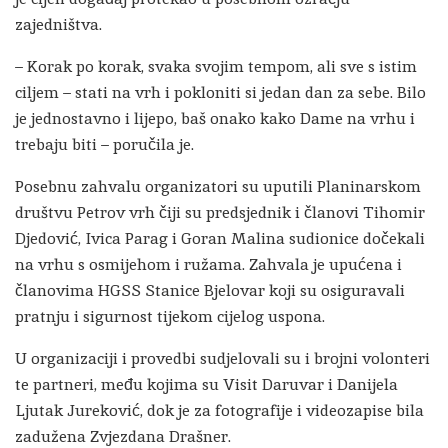
zajedništva.
– Korak po korak, svaka svojim tempom, ali sve s istim
ciljem – stati na vrh i pokloniti si jedan dan za sebe. Bilo
je jednostavno i lijepo, baš onako kako Dame na vrhu i
trebaju biti – poručila je.
Posebnu zahvalu organizatori su uputili Planinarskom
društvu Petrov vrh čiji su predsjednik i članovi Tihomir
Djedović, Ivica Parag i Goran Malina sudionice dočekali
na vrhu s osmijehom i ružama. Zahvala je upućena i
članovima HGSS Stanice Bjelovar koji su osiguravali
pratnju i sigurnost tijekom cijelog uspona.
U organizaciji i provedbi sudjelovali su i brojni volonteri
te partneri, među kojima su Visit Daruvar i Danijela
Ljutak Jureković, dok je za fotografije i videozapise bila
zadužena Zvjezdana Drašner.