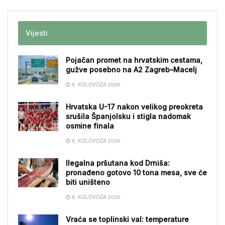
Vijesti
Pojačan promet na hrvatskim cestama,
gužve posebno na A2 Zagreb–Macelj
9. KOLOVOZA 2026.
Hrvatska U-17 nakon velikog preokreta
srušila Španjolsku i stigla nadomak
osmine finala
9. KOLOVOZA 2026.
Ilegalna pršutana kod Drniša:
pronađeno gotovo 10 tona mesa, sve će
biti uništeno
9. KOLOVOZA 2026.
Vraća se toplinski val: temperature