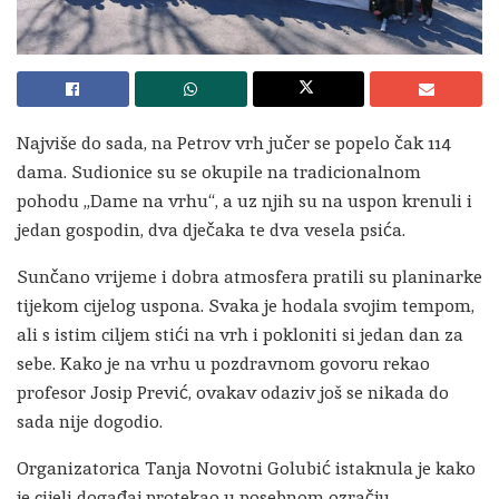
Najviše do sada, na Petrov vrh jučer se popelo čak 114
dama. Sudionice su se okupile na tradicionalnom
pohodu „Dame na vrhu“, a uz njih su na uspon krenuli i
jedan gospodin, dva dječaka te dva vesela psića.
Sunčano vrijeme i dobra atmosfera pratili su planinarke
tijekom cijelog uspona. Svaka je hodala svojim tempom,
ali s istim ciljem stići na vrh i pokloniti si jedan dan za
sebe. Kako je na vrhu u pozdravnom govoru rekao
profesor Josip Prević, ovakav odaziv još se nikada do
sada nije dogodio.
Organizatorica Tanja Novotni Golubić istaknula je kako
je cijeli događaj protekao u posebnom ozračju