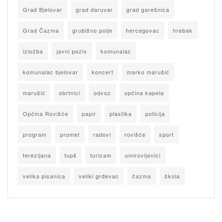
Grad Bjelovar
grad daruvar
grad garešnica
Grad Čazma
grubišno polje
hercegovac
hrebak
izložba
javni poziv
komunalac
komunalac bjelovar
koncert
marko marušić
marušić
obrtnici
odvoz
općina kapela
Općina Rovišće
papir
plastika
policija
program
promet
radovi
rovišće
sport
terezijana
tupš
turizam
umirovljenici
velika pisanica
veliki grđevac
čazma
škola