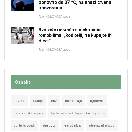
ponovno do 37 °C, na snazi crvena
upozorenja
9. KOLOVOZA 2026.
Sve više nesreća s električnim
romobilima: „Roditelji, ne kupujte ih
djeci“
8. KOLOVOZA 2026.
Oznake
advent
akcija
bbz
bez struje
bjelovar
bjelovarski sajam
bjelovarsko-bilogorska županija
dario hrebak
daruvar
garešnica
glomazni otpad