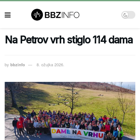
Na Petrov vrh stiglo 114 dama
by
bbzinfo
8. ožujka 2026.