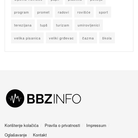
program
promet
radovi
rovišće
sport
terezijana
tupš
turizam
umirovljenici
velika pisanica
veliki grđevac
čazma
škola
Korištenje kolačića
Pravila o privatnosti
Impressum
Oglašavanje
Kontakt