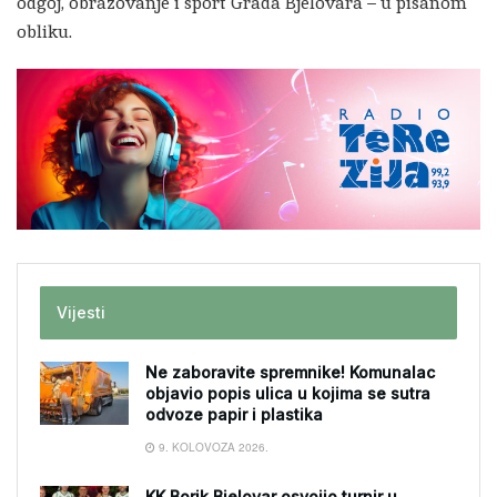
odgoj, obrazovanje i sport Grada Bjelovara – u pisanom
obliku.
Vijesti
Ne zaboravite spremnike! Komunalac
objavio popis ulica u kojima se sutra
odvoze papir i plastika
9. KOLOVOZA 2026.
KK Borik Bjelovar osvojio turnir u