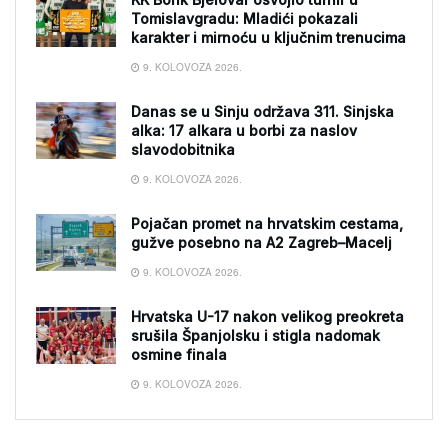
Tomislavgradu: Mladići pokazali
karakter i mirnoću u ključnim trenucima
9. KOLOVOZA 2026.
Danas se u Sinju održava 311. Sinjska
alka: 17 alkara u borbi za naslov
slavodobitnika
9. KOLOVOZA 2026.
Pojačan promet na hrvatskim cestama,
gužve posebno na A2 Zagreb–Macelj
9. KOLOVOZA 2026.
Hrvatska U-17 nakon velikog preokreta
srušila Španjolsku i stigla nadomak
osmine finala
9. KOLOVOZA 2026.