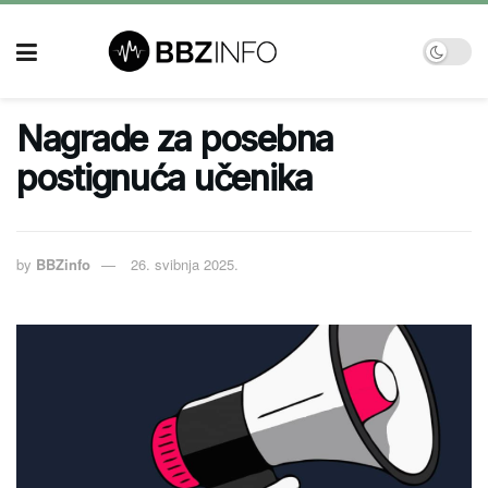
Nagrade za posebna
postignuća učenika
by
BBZinfo
26. svibnja 2025.