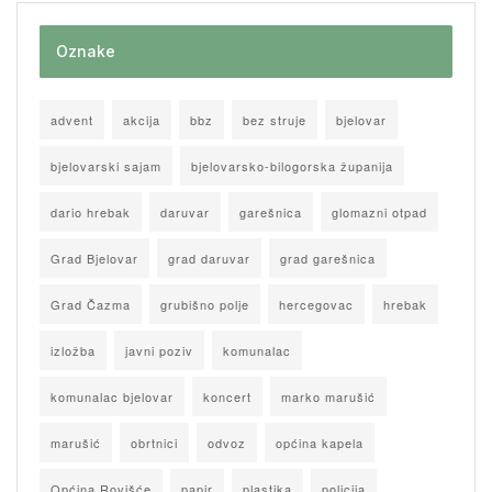
Oznake
advent
akcija
bbz
bez struje
bjelovar
bjelovarski sajam
bjelovarsko-bilogorska županija
dario hrebak
daruvar
garešnica
glomazni otpad
Grad Bjelovar
grad daruvar
grad garešnica
Grad Čazma
grubišno polje
hercegovac
hrebak
izložba
javni poziv
komunalac
komunalac bjelovar
koncert
marko marušić
marušić
obrtnici
odvoz
općina kapela
Općina Rovišće
papir
plastika
policija