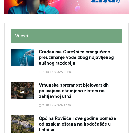
Vijesti
Građanima Garešnice omogućeno
preuzimanje vode zbog najavljenog
sušnog razdoblja
7. KOLOVOZA 2026.
Vrhunska spremnost bjelovarskih
policajaca okrunjena zlatom na
zahtjevnoj utrci
7. KOLOVOZA 2026.
Općina Rovišće i ove godine pomaže
odlazak mještana na hodočašće u
Letnicu