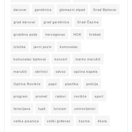
daruvar
garešnica
glomazni otpad
Grad Bjelovar
grad daruvar
grad garešnica
Grad Čazma
grubišno polje
hercegovac
HOK
hrebak
izložba
javni poziv
komunalac
komunalac bjelovar
koncert
marko marušić
marušić
obrtnici
odvoz
općina kapela
Općina Rovišće
papir
plastika
policija
program
promet
radovi
rovišće
sport
terezijana
tupš
turizam
umirovljenici
velika pisanica
veliki grđevac
čazma
škola