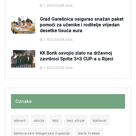
7. KOLOVOZA 2026.
Grad Garešnica osigurao snažan paket
pomoći za učenike i roditelje vrijedan
desetke tisuća eura
7. KOLOVOZA 2026.
KK Borik osvojio zlato na državnoj
završnici Sprite 3×3 CUP-a u Rijeci
7. KOLOVOZA 2026.
Oznake
advent
akcija
bbz
bez struje
bjelovar
bjelovarsko-bilogorska županija
dario hrebak