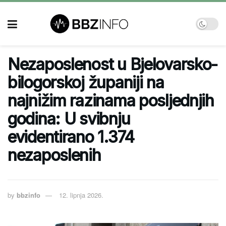
Nezaposlenost u Bjelovarsko-
bilogorskoj županiji na
najnižim razinama posljednjih
godina: U svibnju
evidentirano 1.374
nezaposlenih
by
bbzinfo
12. lipnja 2026.