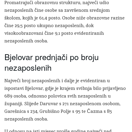
Promatrajući obrazovnu strukturu, najveći udio
nezaposlenih čine osobe sa završenom srednjom
školom, kojih je 61,4 posto. Osobe niže obrazovne razine
čine 29,5 posto ukupno nezaposlenih, dok
visokoobrazovani čine 9,1 posto evidentiranih
nezaposlenih osoba.
Bjelovar prednjači po broju
nezaposlenih
Najveći broj nezaposlenih i dalje je evidentiran u
ispostavi Bjelovar, gdje je krajem svibnja bilo prijavljeno
689 osoba, odnosno polovica svih nezaposlenih u
županiji. Slijede Daruvar s 271 nezaposlenom osobom,
Garešnica s 234, Grubišno Polje s 95 te Čazma s 85
nezaposlenih osoba.
U odnosu na isti mjesec prošle godine najveći pad