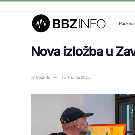
Početna
Nova izložba u Za
by
bbzinfo
15. travnja 2025.