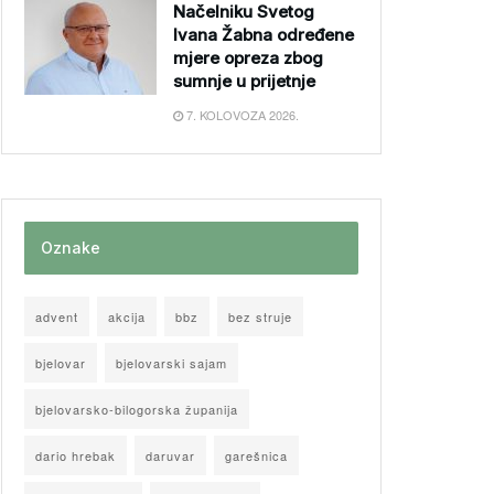
Načelniku Svetog
Ivana Žabna određene
mjere opreza zbog
sumnje u prijetnje
7. KOLOVOZA 2026.
Oznake
advent
akcija
bbz
bez struje
bjelovar
bjelovarski sajam
bjelovarsko-bilogorska županija
dario hrebak
daruvar
garešnica