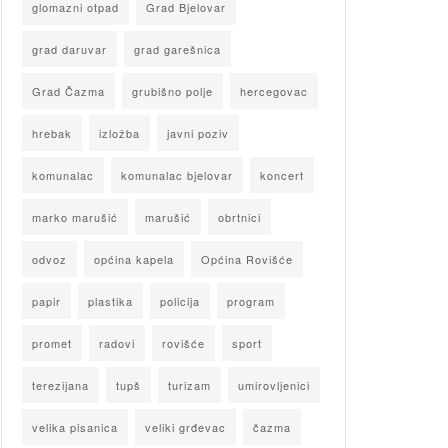
glomazni otpad
Grad Bjelovar
grad daruvar
grad garešnica
Grad Čazma
grubišno polje
hercegovac
hrebak
izložba
javni poziv
komunalac
komunalac bjelovar
koncert
marko marušić
marušić
obrtnici
odvoz
općina kapela
Općina Rovišće
papir
plastika
policija
program
promet
radovi
rovišće
sport
terezijana
tupš
turizam
umirovljenici
velika pisanica
veliki grđevac
čazma