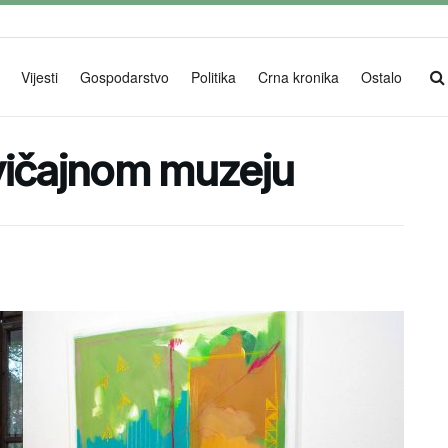
Vijesti
Gospodarstvo
Politika
Crna kronika
Ostalo
vičajnom muzeju