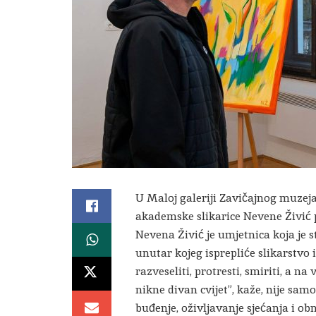
U Maloj galeriji Zavičajnog muzej
akademske slikarice Nevene Živić 
Nevena Živić je umjetnica koja je st
unutar kojeg isprepliće slikarstvo 
razveseliti, protresti, smiriti, a n
nikne divan cvijet”, kaže, nije samo
buđenje, oživljavanje sjećanja i 