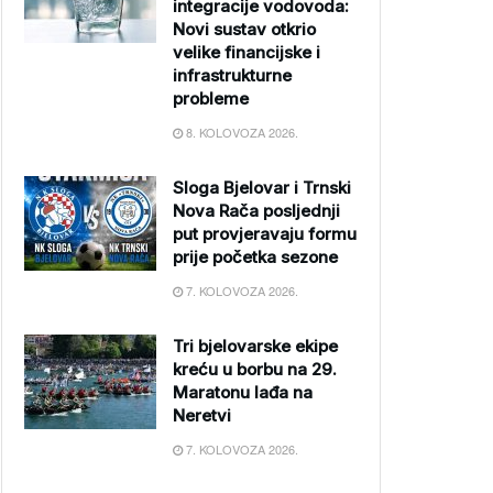
integracije vodovoda:
Novi sustav otkrio
velike financijske i
infrastrukturne
probleme
8. KOLOVOZA 2026.
Sloga Bjelovar i Trnski
Nova Rača posljednji
put provjeravaju formu
prije početka sezone
7. KOLOVOZA 2026.
Tri bjelovarske ekipe
kreću u borbu na 29.
Maratonu lađa na
Neretvi
7. KOLOVOZA 2026.