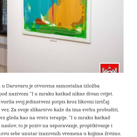
a u Daruvaru je otvorena samostalna izložba
pod nazivom “I u mraku katkad nikne divan cvijet.
vorila svoj jedinstveni potpis kroz likovni izričaj
i vez. Za svoje slikarstvo kaže da ima svrhu probuditi,
a vez gleda kao na vrstu terapije. “I u mraku katkad
 naslov, to je poziv na usporavanje, propitkivanje i
obnovu sebe unutar izazovnih vremena u kojima živimo.