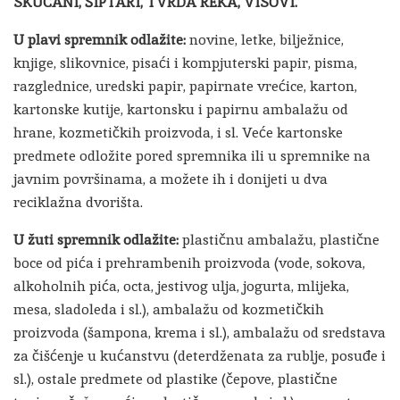
SKUCANI,
ŠIPTARI, TVRDA REKA, VISOVI.
U plavi spremnik odlažite:
novine, letke, bilježnice,
knjige, slikovnice, pisaći i kompjuterski papir, pisma,
razglednice, uredski papir, papirnate vrećice, karton,
kartonske kutije, kartonsku i papirnu ambalažu od
hrane, kozmetičkih proizvoda, i sl. Veće kartonske
predmete odložite pored spremnika ili u spremnike na
javnim površinama, a možete ih i donijeti u dva
reciklažna dvorišta.
U žuti spremnik odlažite:
plastičnu ambalažu, plastične
boce od pića i prehrambenih proizvoda (vode, sokova,
alkoholnih pića, octa, jestivog ulja, jogurta, mlijeka,
mesa, sladoleda i sl.), ambalažu od kozmetičkih
proizvoda (šampona, krema i sl.), ambalažu od sredstava
za čišćenje u kućanstvu (deterdženata za rublje, posuđe i
sl.), ostale predmete od plastike (čepove, plastične