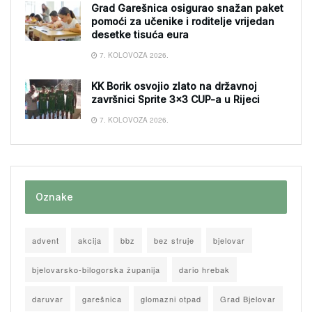
Grad Garešnica osigurao snažan paket
pomoći za učenike i roditelje vrijedan
desetke tisuća eura
7. KOLOVOZA 2026.
KK Borik osvojio zlato na državnoj
završnici Sprite 3×3 CUP-a u Rijeci
7. KOLOVOZA 2026.
Oznake
advent
akcija
bbz
bez struje
bjelovar
bjelovarsko-bilogorska županija
dario hrebak
daruvar
garešnica
glomazni otpad
Grad Bjelovar