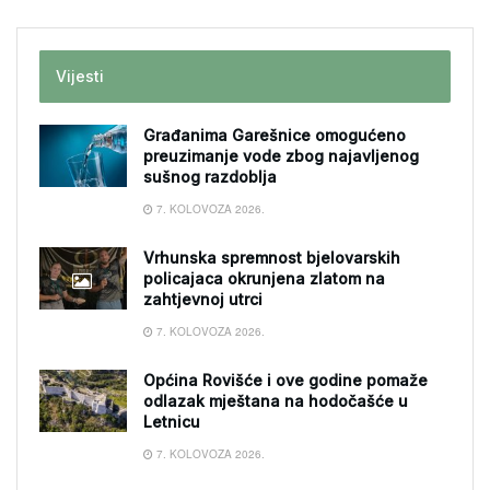
Vijesti
Građanima Garešnice omogućeno
preuzimanje vode zbog najavljenog
sušnog razdoblja
7. KOLOVOZA 2026.
Vrhunska spremnost bjelovarskih
policajaca okrunjena zlatom na
zahtjevnoj utrci
7. KOLOVOZA 2026.
Općina Rovišće i ove godine pomaže
odlazak mještana na hodočašće u
Letnicu
7. KOLOVOZA 2026.