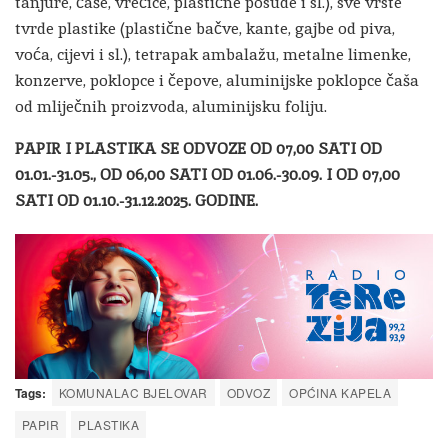
tanjure, čaše, vrećice, plastične posude i sl.), sve vrste
tvrde plastike (plastične bačve, kante, gajbe od piva,
voća, cijevi i sl.), tetrapak ambalažu, metalne limenke,
konzerve, poklopce i čepove, aluminijske poklopce čaša
od mliječnih proizvoda, aluminijsku foliju.
PAPIR I PLASTIKA SE ODVOZE OD 07,00 SATI OD
01.01.-31.05., OD 06,00 SATI OD 01.06.-30.09. I OD 07,00
SATI OD 01.10.-31.12.2025. GODINE.
Tags:
KOMUNALAC BJELOVAR
ODVOZ
OPĆINA KAPELA
PAPIR
PLASTIKA