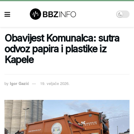
Obavijest Komunalca: sutra
odvoz papira i plastike iz
Kapele
by
Igor Gazić
19. veljače 2026.