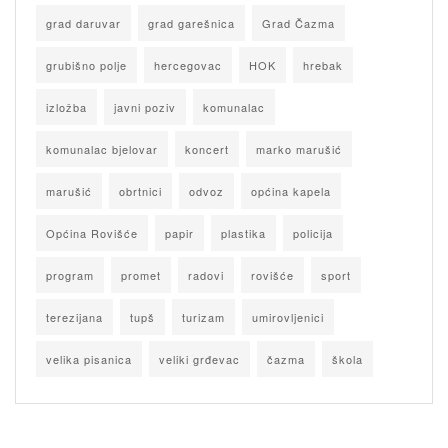
grad daruvar
grad garešnica
Grad Čazma
grubišno polje
hercegovac
HOK
hrebak
izložba
javni poziv
komunalac
komunalac bjelovar
koncert
marko marušić
marušić
obrtnici
odvoz
općina kapela
Općina Rovišće
papir
plastika
policija
program
promet
radovi
rovišće
sport
terezijana
tupš
turizam
umirovljenici
velika pisanica
veliki grđevac
čazma
škola