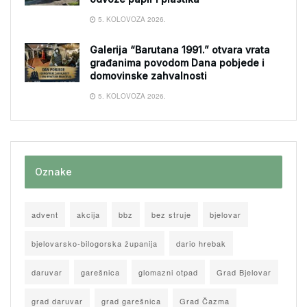
5. KOLOVOZA 2026.
Galerija “Barutana 1991.” otvara vrata
građanima povodom Dana pobjede i
domovinske zahvalnosti
5. KOLOVOZA 2026.
Oznake
advent
akcija
bbz
bez struje
bjelovar
bjelovarsko-bilogorska županija
dario hrebak
daruvar
garešnica
glomazni otpad
Grad Bjelovar
grad daruvar
grad garešnica
Grad Čazma