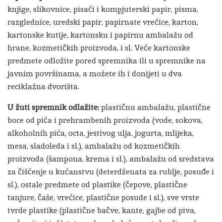
knjige, slikovnice, pisaći i kompjuterski papir, pisma,
razglednice, uredski papir, papirnate vrećice, karton,
kartonske kutije, kartonsku i papirnu ambalažu od
hrane, kozmetičkih proizvoda, i sl. Veće kartonske
predmete odložite pored spremnika ili u spremnike na
javnim površinama, a možete ih i donijeti u dva
reciklažna dvorišta.
U žuti spremnik odlažite:
plastičnu ambalažu, plastične
boce od pića i prehrambenih proizvoda (vode, sokova,
alkoholnih pića, octa, jestivog ulja, jogurta, mlijeka,
mesa, sladoleda i sl.), ambalažu od kozmetičkih
proizvoda (šampona, krema i sl.), ambalažu od sredstava
za čišćenje u kućanstvu (deterdženata za rublje, posuđe i
sl.), ostale predmete od plastike (čepove, plastične
tanjure, čaše, vrećice, plastične posude i sl.), sve vrste
tvrde plastike (plastične bačve, kante, gajbe od piva,