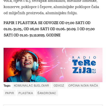
voća, cijevi i sl.), tetrapak ambalažu, metalne limenke,
konzerve, poklopce i čepove, aluminijske poklopce čaša
od mliječnih proizvoda, aluminijsku foliju.
PAPIR I PLASTIKA SE ODVOZE OD 07,00 SATI OD
01.01.-31.05., OD 06,00 SATI OD 01.06.-30.09. I OD 07,00
SATI OD 01.10.-31.12.2025. GODINE
Tags:
KOMUNALAC BJELOVAR
ODVOZ
OPĆINA NOVA RAČA
PAPIR
PLASTIKA
ŠANDROVAC