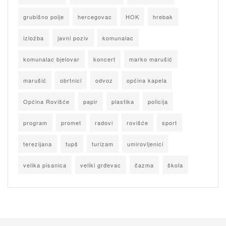
grubišno polje
hercegovac
HOK
hrebak
izložba
javni poziv
komunalac
komunalac bjelovar
koncert
marko marušić
marušić
obrtnici
odvoz
općina kapela
Općina Rovišće
papir
plastika
policija
program
promet
radovi
rovišće
sport
terezijana
tupš
turizam
umirovljenici
velika pisanica
veliki grđevac
čazma
škola