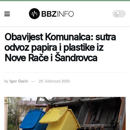
Obavijest Komunalca: sutra
odvoz papira i plastike iz
Nove Rače i Šandrovca
by
Igor Gazić
20. kolovoza 2025.