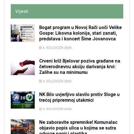
Vijesti
Bogat program u Novoj Rači uoči Velike
Gospe: Likovna kolonija, stari zanati,
predstava i koncert Šime Jovanovca
6. KOLOVOZA 2026.
Crveni križ Bjelovar poziva građane na
četverodnevnu akciju darivanja krvi:
Zalihe su na minimumu
6. KOLOVOZA 2026.
NK Bilo uvjerljivo slavilo protiv Sloge u
trećoj pripremnoj utakmici
5. KOLOVOZA 2026.
Ne zaboravite spremnike! Komunalac
objavio popis ulica u kojima se sutra
odvoze papir i plastika