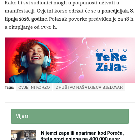
Kako bi svi sudionici mogli u potpunosti uživati u
manifestaciji, Cvjetni korzo održat će se u
ponedjeljak, 8.
lipnja 2026. godine
. Polazak povorke predviđen je za 18 h,
a okupljanje od 17:30 h.
Tags:
CVJETNI KORZO
DRUŠTVO NAŠA DJECA BJELOVAR
Vijesti
Nijemci zapalili apartman kod Poreča,
šteta procijenjena na 400.000 eura: