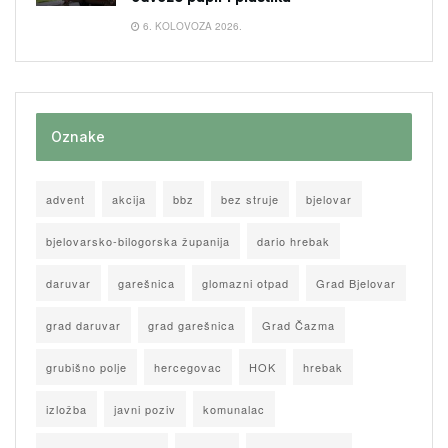
6. KOLOVOZA 2026.
Oznake
advent
akcija
bbz
bez struje
bjelovar
bjelovarsko-bilogorska županija
dario hrebak
daruvar
garešnica
glomazni otpad
Grad Bjelovar
grad daruvar
grad garešnica
Grad Čazma
grubišno polje
hercegovac
HOK
hrebak
izložba
javni poziv
komunalac