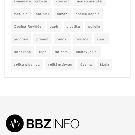
komunalac bjelovar
koncert
marko marušić
marušić
obrtnici
odvoz
općina kapela
Općina Rovišće
papir
plastika
policija
program
promet
radovi
rovišće
sport
terezijana
tupš
turizam
umirovljenici
velika pisanica
veliki grđevac
čazma
škola