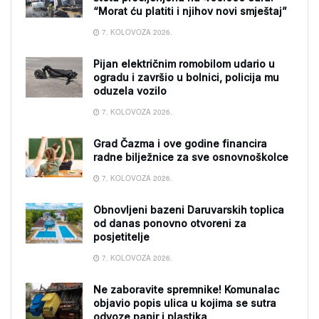
“Morat ću platiti i njihov novi smještaj”
7. KOLOVOZA 2026.
Pijan električnim romobilom udario u
ogradu i završio u bolnici, policija mu
oduzela vozilo
7. KOLOVOZA 2026.
Grad Čazma i ove godine financira
radne bilježnice za sve osnovnoškolce
7. KOLOVOZA 2026.
Obnovljeni bazeni Daruvarskih toplica
od danas ponovno otvoreni za
posjetitelje
7. KOLOVOZA 2026.
Ne zaboravite spremnike! Komunalac
objavio popis ulica u kojima se sutra
odvoze papir i plastika