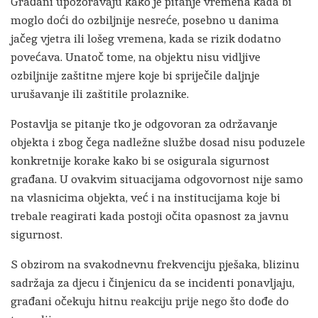
Građani upozoravaju kako je pitanje vremena kada bi
moglo doći do ozbiljnije nesreće, posebno u danima
jačeg vjetra ili lošeg vremena, kada se rizik dodatno
povećava. Unatoč tome, na objektu nisu vidljive
ozbiljnije zaštitne mjere koje bi spriječile daljnje
urušavanje ili zaštitile prolaznike.
Postavlja se pitanje tko je odgovoran za održavanje
objekta i zbog čega nadležne službe dosad nisu poduzele
konkretnije korake kako bi se osigurala sigurnost
građana. U ovakvim situacijama odgovornost nije samo
na vlasnicima objekta, već i na institucijama koje bi
trebale reagirati kada postoji očita opasnost za javnu
sigurnost.
S obzirom na svakodnevnu frekvenciju pješaka, blizinu
sadržaja za djecu i činjenicu da se incidenti ponavljaju,
građani očekuju hitnu reakciju prije nego što dođe do