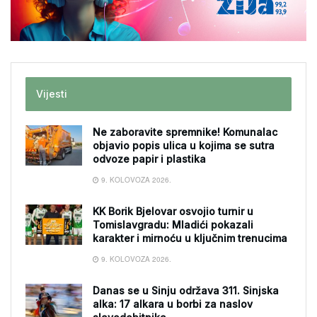
Vijesti
Ne zaboravite spremnike! Komunalac
objavio popis ulica u kojima se sutra
odvoze papir i plastika
9. KOLOVOZA 2026.
KK Borik Bjelovar osvojio turnir u
Tomislavgradu: Mladići pokazali
karakter i mirnoću u ključnim trenucima
9. KOLOVOZA 2026.
Danas se u Sinju održava 311. Sinjska
alka: 17 alkara u borbi za naslov