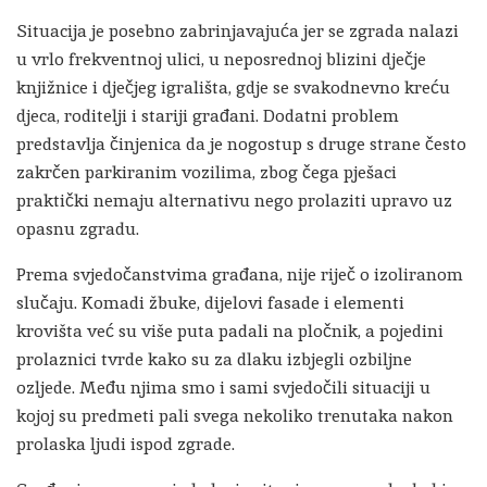
Situacija je posebno zabrinjavajuća jer se zgrada nalazi
u vrlo frekventnoj ulici, u neposrednoj blizini dječje
knjižnice i dječjeg igrališta, gdje se svakodnevno kreću
djeca, roditelji i stariji građani. Dodatni problem
predstavlja činjenica da je nogostup s druge strane često
zakrčen parkiranim vozilima, zbog čega pješaci
praktički nemaju alternativu nego prolaziti upravo uz
opasnu zgradu.
Prema svjedočanstvima građana, nije riječ o izoliranom
slučaju. Komadi žbuke, dijelovi fasade i elementi
krovišta već su više puta padali na pločnik, a pojedini
prolaznici tvrde kako su za dlaku izbjegli ozbiljne
ozljede. Među njima smo i sami svjedočili situaciji u
kojoj su predmeti pali svega nekoliko trenutaka nakon
prolaska ljudi ispod zgrade.