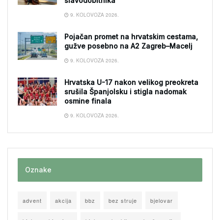
slavodobitnika
9. KOLOVOZA 2026.
Pojačan promet na hrvatskim cestama,
gužve posebno na A2 Zagreb–Macelj
9. KOLOVOZA 2026.
Hrvatska U-17 nakon velikog preokreta
srušila Španjolsku i stigla nadomak
osmine finala
9. KOLOVOZA 2026.
Oznake
advent
akcija
bbz
bez struje
bjelovar