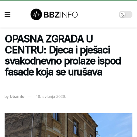
OPASNA ZGRADA U
CENTRU: Djeca i pješaci
svakodnevno prolaze ispod
fasade koja se urušava
by
bbzinfo
18. svibnja 2026.