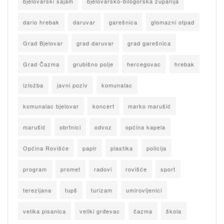
bjelovarski sajam
bjelovarsko-bilogorska županija
dario hrebak
daruvar
garešnica
glomazni otpad
Grad Bjelovar
grad daruvar
grad garešnica
Grad Čazma
grubišno polje
hercegovac
hrebak
izložba
javni poziv
komunalac
komunalac bjelovar
koncert
marko marušić
marušić
obrtnici
odvoz
općina kapela
Općina Rovišće
papir
plastika
policija
program
promet
radovi
rovišće
sport
terezijana
tupš
turizam
umirovljenici
velika pisanica
veliki grđevac
čazma
škola