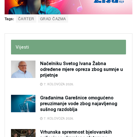
Tags:
ČARTER
GRAD ČAZMA
Vijesti
Načelniku Svetog Ivana Žabna
određene mjere opreza zbog sumnje u
prijetnje
7. KOLOVOZA 2026.
Građanima Garešnice omogućeno
preuzimanje vode zbog najavljenog
sušnog razdoblja
7. KOLOVOZA 2026.
Vrhunska spremnost bjelovarskih