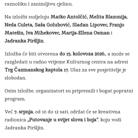
raznoliku i zanimljivu cjelinu.
Na izložbi sudjeluju
Matko Antolčić, Melita Blazonija,
Neda Culeta, Saša Golubović, Slađan Lipovec, Franjo
Matešin, Iva Mihekovec, Marija-Ellena Osman
i
Jadranka Piršljin
.
Izložba će biti otvorena
do 15. kolovoza 2026.
, a može se
razgledati u radno vrijeme Kulturnog centra na adresi
Trg Čazmanskog kaptola 17
. Ulaz za sve posjetitelje je
slobodan.
Osim izložbe, organizatori su pripremili i bogat popratni
program.
Već
7. srpnja
, od 10 do 12 sati, održat će se kreativna
radionica
„Putovanje u svijet slova i boja“
, koju vodi
Jadranka Piršljin.