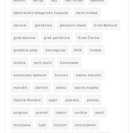
advent
akcija
bbz
bez struje
bjelovar
bjelovarsko-bilogorska županija
dario hrebak
daruvar
garešnica
glomazni otpad
Grad Bjelovar
grad daruvar
grad garešnica
Grad Čazma
grubišno polje
hercegovac
HOK
hrebak
izložba
javni poziv
komunalac
komunalac bjelovar
koncert
marko marušić
marušić
obrtnici
odvoz
općina kapela
Općina Rovišće
papir
plastika
policija
program
promet
radovi
rovišće
sport
terezijana
tupš
turizam
umirovljenici