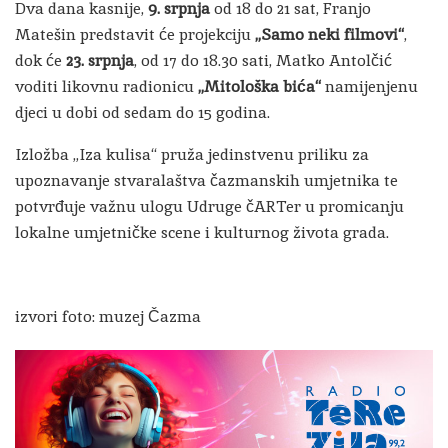
Dva dana kasnije,
9. srpnja
od 18 do 21 sat, Franjo
Matešin predstavit će projekciju
„Samo neki filmovi“
,
dok će
23. srpnja
, od 17 do 18.30 sati, Matko Antolčić
voditi likovnu radionicu
„Mitološka bića“
namijenjenu
djeci u dobi od sedam do 15 godina.
Izložba „Iza kulisa“ pruža jedinstvenu priliku za
upoznavanje stvaralaštva čazmanskih umjetnika te
potvrđuje važnu ulogu Udruge čARTer u promicanju
lokalne umjetničke scene i kulturnog života grada.
izvori foto: muzej Čazma