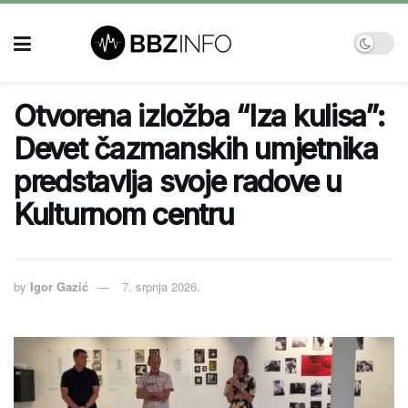
Otvorena izložba “Iza kulisa”:
Devet čazmanskih umjetnika
predstavlja svoje radove u
Kulturnom centru
by
Igor Gazić
7. srpnja 2026.