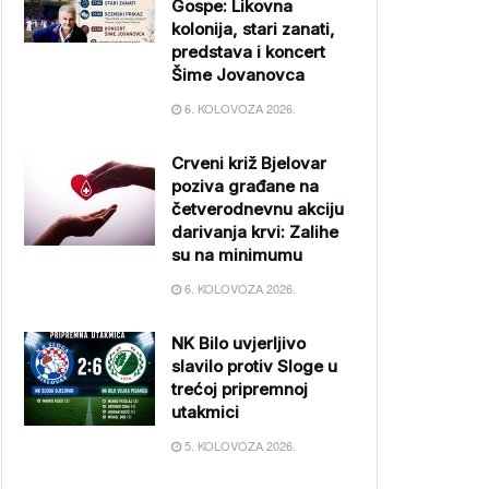
Gospe: Likovna
kolonija, stari zanati,
predstava i koncert
Šime Jovanovca
6. KOLOVOZA 2026.
Crveni križ Bjelovar
poziva građane na
četverodnevnu akciju
darivanja krvi: Zalihe
su na minimumu
6. KOLOVOZA 2026.
NK Bilo uvjerljivo
slavilo protiv Sloge u
trećoj pripremnoj
utakmici
5. KOLOVOZA 2026.