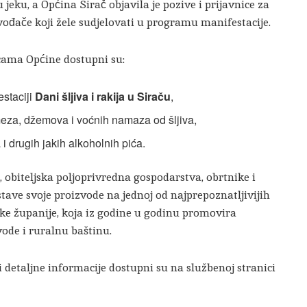
jeku, a Općina Sirač objavila je pozive i prijavnice za
zvođače koji žele sudjelovati u programu manifestacije.
cama Općine dostupni su:
estaciji
Dani šljiva i rakija u Siraču
,
meza, džemova i voćnih namaza od šljiva,
 i drugih jakih alkoholnih pića.
 obiteljska poljoprivredna gospodarstva, obrtnike i
dstave svoje proizvode na jednoj od najprepoznatljivijih
ke županije, koja iz godine u godinu promovira
vode i ruralnu baštinu.
 i detaljne informacije dostupni su na službenoj stranici