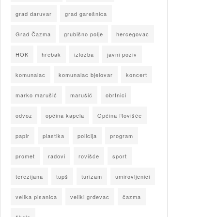
grad daruvar
grad garešnica
Grad Čazma
grubišno polje
hercegovac
HOK
hrebak
izložba
javni poziv
komunalac
komunalac bjelovar
koncert
marko marušić
marušić
obrtnici
odvoz
općina kapela
Općina Rovišće
papir
plastika
policija
program
promet
radovi
rovišće
sport
terezijana
tupš
turizam
umirovljenici
velika pisanica
veliki grđevac
čazma