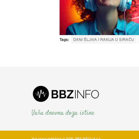
Tags:
DANI ŠLJIVA I RAKIJA U SIRAČU
Vaša dnevna doza istine
Sva prava pridržana © 2026. BBZ INFO j.d.o.o.