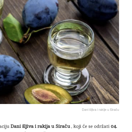
Dani šljiva i rakije u Siraču
aciju
Dani šljiva i rakija u Siraču
, koji će se održati
04.