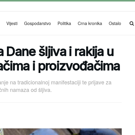
Vijesti
Gospodarstvo
Politika
Crna kronika
Ostalo
Dane šljiva i rakija u
gačima i proizvođačima
nje na tradicionalnoj manifestaciji te prijave za
ćnih namaza od šljiva.