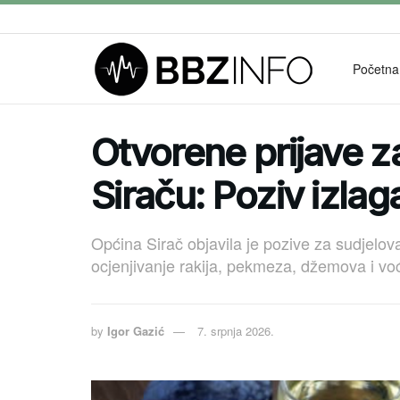
Početna
Otvorene prijave za 
Siraču: Poziv izla
Općina Sirač objavila je pozive za sudjelova
ocjenjivanje rakija, pekmeza, džemova i vo
by
Igor Gazić
7. srpnja 2026.