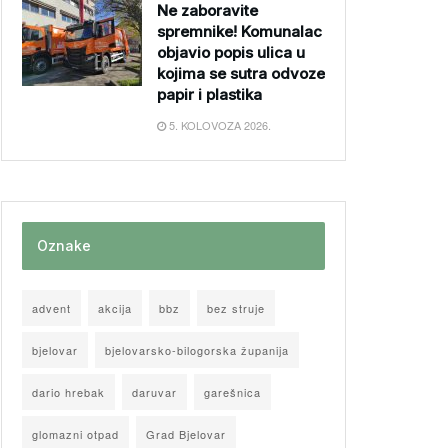
Ne zaboravite
spremnike! Komunalac
objavio popis ulica u
kojima se sutra odvoze
papir i plastika
5. KOLOVOZA 2026.
Oznake
advent
akcija
bbz
bez struje
bjelovar
bjelovarsko-bilogorska županija
dario hrebak
daruvar
garešnica
glomazni otpad
Grad Bjelovar