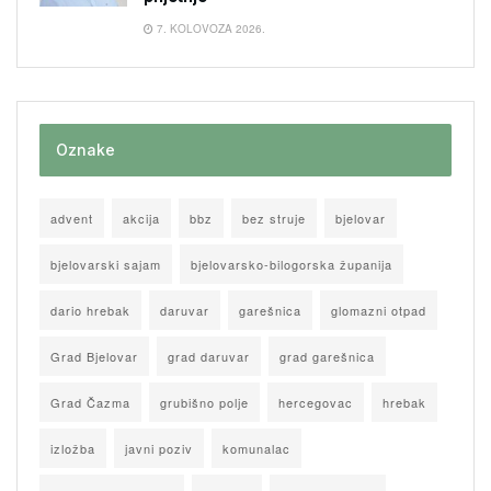
7. KOLOVOZA 2026.
Oznake
advent
akcija
bbz
bez struje
bjelovar
bjelovarski sajam
bjelovarsko-bilogorska županija
dario hrebak
daruvar
garešnica
glomazni otpad
Grad Bjelovar
grad daruvar
grad garešnica
Grad Čazma
grubišno polje
hercegovac
hrebak
izložba
javni poziv
komunalac