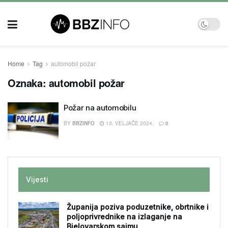
Home
Tag
automobil požar
Oznaka:
automobil požar
Požar na automobilu
BY
BBZINFO
13. VELJAČE 2024.
0
Vijesti
Županija poziva poduzetnike, obrtnike i
poljoprivrednike na izlaganje na
Bjelovarskom sajmu