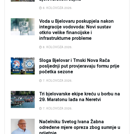
8. KOLOVOZA 2026.
Voda u Bjelovaru poskupjela nakon
integracije vodovoda: Novi sustav
otkrio velike financijske i
infrastrukturne probleme
8. KOLOVOZA 2026.
Sloga Bjelovar i Trnski Nova Rača
posljednji put provjeravaju formu prije
početka sezone
7. KOLOVOZA 2026.
Tri bjelovarske ekipe kreću u borbu na
29. Maratonu lađa na Neretvi
7. KOLOVOZA 2026.
Načelniku Svetog Ivana Žabna
određene mjere opreza zbog sumnje u
prijetnje