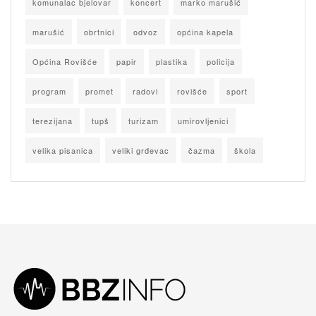
komunalac bjelovar
koncert
marko marušić
marušić
obrtnici
odvoz
općina kapela
Općina Rovišće
papir
plastika
policija
program
promet
radovi
rovišće
sport
terezijana
tupš
turizam
umirovljenici
velika pisanica
veliki grđevac
čazma
škola