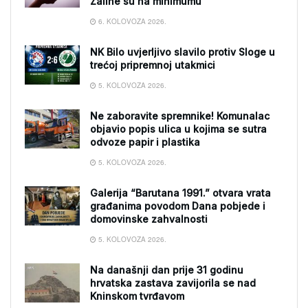
Zalihe su na minimumu
6. KOLOVOZA 2026.
NK Bilo uvjerljivo slavilo protiv Sloge u
trećoj pripremnoj utakmici
5. KOLOVOZA 2026.
Ne zaboravite spremnike! Komunalac
objavio popis ulica u kojima se sutra
odvoze papir i plastika
5. KOLOVOZA 2026.
Galerija “Barutana 1991.” otvara vrata
građanima povodom Dana pobjede i
domovinske zahvalnosti
5. KOLOVOZA 2026.
Na današnji dan prije 31 godinu
hrvatska zastava zavijorila se nad
Kninskom tvrđavom