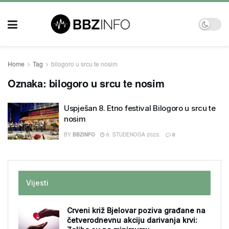
Home
Tag
bilogoro u srcu te nosim
Oznaka:
bilogoro u srcu te nosim
Uspješan 8. Etno festival Bilogoro u srcu te
nosim
BY
BBZINFO
6. STUDENOGA 2023.
0
Vijesti
Crveni križ Bjelovar poziva građane na
četverodnevnu akciju darivanja krvi: