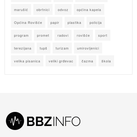
marušić
obrtnici
odvoz
općina kapela
Općina Rovišće
papir
plastika
policija
program
promet
radovi
rovišće
sport
terezijana
tupš
turizam
umirovljenici
velika pisanica
veliki grđevac
čazma
škola