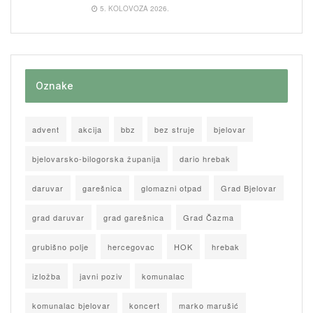
5. KOLOVOZA 2026.
Oznake
advent
akcija
bbz
bez struje
bjelovar
bjelovarsko-bilogorska županija
dario hrebak
daruvar
garešnica
glomazni otpad
Grad Bjelovar
grad daruvar
grad garešnica
Grad Čazma
grubišno polje
hercegovac
HOK
hrebak
izložba
javni poziv
komunalac
komunalac bjelovar
koncert
marko marušić