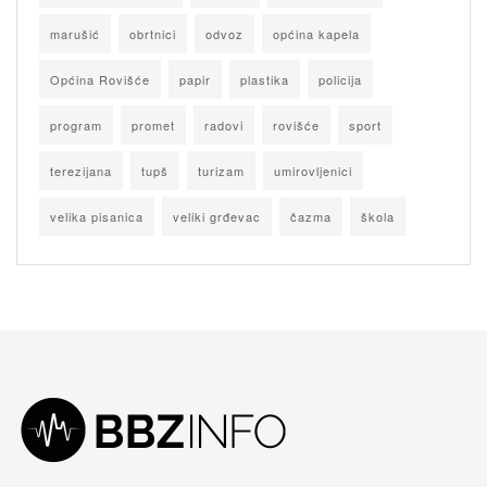
marušić
obrtnici
odvoz
općina kapela
Općina Rovišće
papir
plastika
policija
program
promet
radovi
rovišće
sport
terezijana
tupš
turizam
umirovljenici
velika pisanica
veliki grđevac
čazma
škola