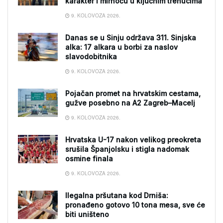
karakter i mirnoću u ključnim trenucima
9. KOLOVOZA 2026.
Danas se u Sinju održava 311. Sinjska
alka: 17 alkara u borbi za naslov
slavodobitnika
9. KOLOVOZA 2026.
Pojačan promet na hrvatskim cestama,
gužve posebno na A2 Zagreb–Macelj
9. KOLOVOZA 2026.
Hrvatska U-17 nakon velikog preokreta
srušila Španjolsku i stigla nadomak
osmine finala
9. KOLOVOZA 2026.
Ilegalna pršutana kod Drniša:
pronađeno gotovo 10 tona mesa, sve će
biti uništeno