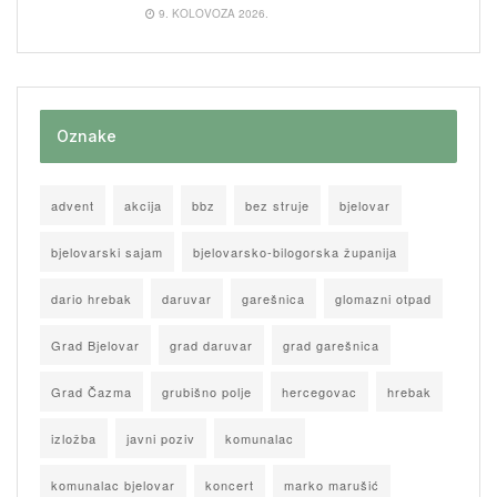
9. KOLOVOZA 2026.
Oznake
advent
akcija
bbz
bez struje
bjelovar
bjelovarski sajam
bjelovarsko-bilogorska županija
dario hrebak
daruvar
garešnica
glomazni otpad
Grad Bjelovar
grad daruvar
grad garešnica
Grad Čazma
grubišno polje
hercegovac
hrebak
izložba
javni poziv
komunalac
komunalac bjelovar
koncert
marko marušić