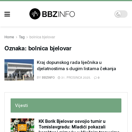
Home
Tag
bolnica bjelovar
Oznaka:
bolnica bjelovar
Kraj dopunskog rada liječnika u
djelatnostima s dugim listama čekanja
BY
BBZINFO
31. PROSINCA 2025.
0
Vijesti
KK Borik Bjelovar osvojio turnir u
Tomislavgradu: Mladići pokazali