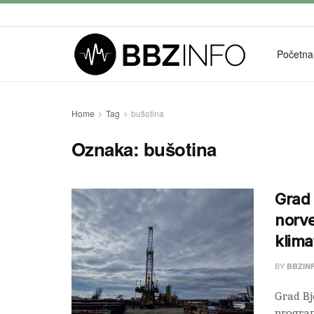
Početna
Home
Tag
bušotina
Oznaka:
bušotina
Grad 
norve
klima
BY
BBZIN
Grad Bj
program