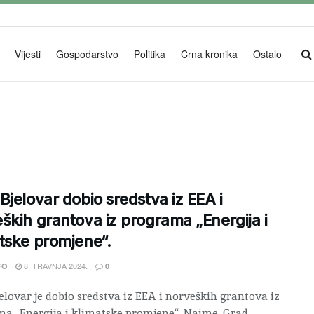
Vijesti
Gospodarstvo
Politika
Crna kronika
Ostalo
Bjelovar dobio sredstva iz EEA i
ških grantova iz programa „Energija i
tske promjene“.
8. TRAVNJA 2024.
FO
0
elovar je dobio sredstva iz EEA i norveških grantova iz
a „Energija i klimatske promjene“. Naime, Grad