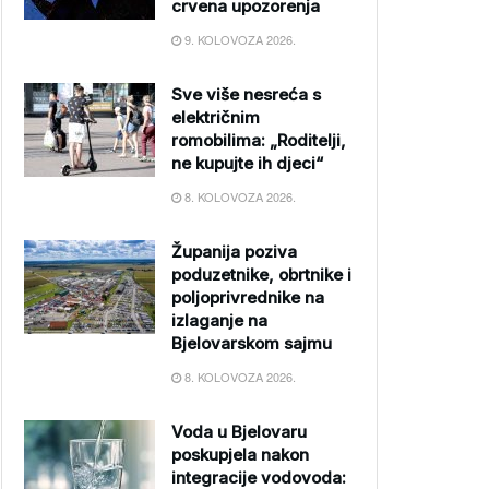
crvena upozorenja
9. KOLOVOZA 2026.
Sve više nesreća s
električnim
romobilima: „Roditelji,
ne kupujte ih djeci“
8. KOLOVOZA 2026.
Županija poziva
poduzetnike, obrtnike i
poljoprivrednike na
izlaganje na
Bjelovarskom sajmu
8. KOLOVOZA 2026.
Voda u Bjelovaru
poskupjela nakon
integracije vodovoda: