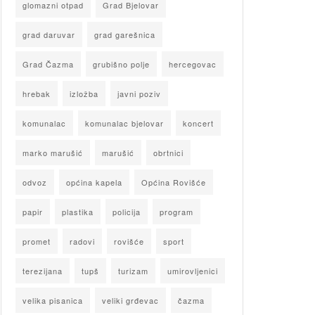
glomazni otpad
Grad Bjelovar
grad daruvar
grad garešnica
Grad Čazma
grubišno polje
hercegovac
hrebak
izložba
javni poziv
komunalac
komunalac bjelovar
koncert
marko marušić
marušić
obrtnici
odvoz
općina kapela
Općina Rovišće
papir
plastika
policija
program
promet
radovi
rovišće
sport
terezijana
tupš
turizam
umirovljenici
velika pisanica
veliki grđevac
čazma