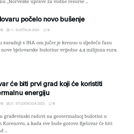
u „Norveške uprave za vodne resurse ...
lovaru počelo novo bušenje
11. SIJEČNJA 2024.
FO
0
u suradnji s INA-om jučer je krenuo u sljedeću fazu
 nove bjelovarske bušotine vrijedne 4,4 milijuna eura.
ar će biti prvi grad koji će koristiti
rmalnu energiju
21. STUDENOGA 2023.
FO
0
su građevinski radovi na geotermalnoj bušotini u
 Korenovu, a kada sve bude gotovo Bjelovar će biti
d ...