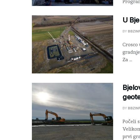
Program
U Bje
BY
BBZIN
Crosco 
gradnje
Za ...
Bjelov
geote
BY
BBZIN
Počeli 
Velikom
prvi gra