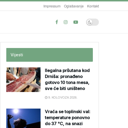
Impressum
Oglašavanje
Kontakt
Vijesti
Ilegalna pršutana kod
Drniša: pronađeno
gotovo 10 tona mesa,
sve će biti uništeno
9. KOLOVOZA 2026.
Vraća se toplinski val:
temperature ponovno
do 37 °C, na snazi