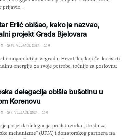
 prijavio ...
tar Erlić obišao, kako je nazvao,
lni projekt Grada Bjelovara
13. VELJAČE 2024.
FO
0
r bi mogao biti prvi grad u Hrvatskoj koji će koristiti
alnu energiju za svoje potrebe, točnije za poslovnu
ska delegacija obišla bušotinu u
kom Korenovu
7. VELJAČE 2024.
FO
0
r je posjetila delegacija predstavnika „Ureda za
jske mehanizme“ (UFM) i donatorskog partnera na