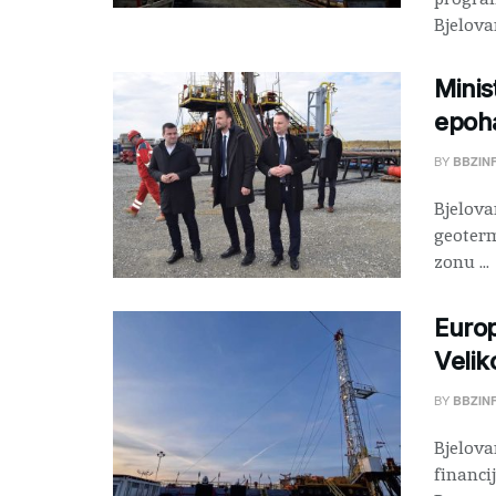
Bjelovar
Minis
epoha
BY
BBZIN
Bjelova
geoterm
zonu ...
Europ
Veli
BY
BBZIN
Bjelova
financi