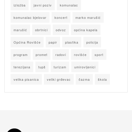
izložba
javni poziv
komunalac
komunalac bjelovar
koncert
marko marušić
marušić
obrtnici
odvoz
općina kapela
Općina Rovišće
papir
plastika
policija
program
promet
radovi
rovišće
sport
terezijana
tupš
turizam
umirovljenici
velika pisanica
veliki grđevac
čazma
škola