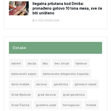
Ilegalna pršutana kod Drniša:
pronađeno gotovo 10 tona mesa, sve će
biti uništeno
9. KOLOVOZA 2026.
Oznake
advent
akcija
bbz
bez struje
bjelovar
bjelovarski sajam
bjelovarsko-bilogorska županija
dario hrebak
daruvar
garešnica
glomazni otpad
Grad Bjelovar
grad daruvar
grad garešnica
Grad Čazma
grubišno polje
hercegovac
hrebak