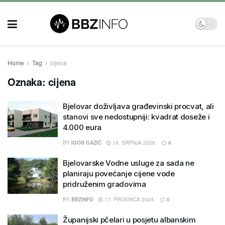
Home
Tag
cijena
Oznaka:
cijena
Bjelovar doživljava građevinski procvat, ali
stanovi sve nedostupniji: kvadrat doseže i
4.000 eura
BY
IGOR GAZIĆ
16. SRPNJA 2026.
0
Bjelovarske Vodne usluge za sada ne
planiraju povećanje cijene vode
pridruženim gradovima
BY
BBZINFO
17. PROSINCA 2024.
0
Županijski pčelari u posjetu albanskim