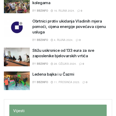
kolegama
BY
BBZINFO
16. RUJNA 2024.
0
Obrtnici protiv ukidanja Vladinih mjera
pomoći, cijena energije povećava cijenu
usluga
BY
BBZINFO
4. RUJNA 2024.
0
Stižu uskrsnice od 133 eura za sve
zaposlenike bjelovarskih vrtića
BY
BBZINFO
28. OŽUJKA 2024.
0
Ledena bajka i u Čazmi
BY
BBZINFO
11. PROSINCA 2023.
0
Vijesti