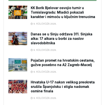
KK Borik Bjelovar osvojio turnir u
Tomislavgradu: Mladići pokazali
karakter i mirnoću u ključnim trenucima
9. KOLOVOZA 2026.
Danas se u Sinju održava 311. Sinjska
alka: 17 alkara u borbi za naslov
slavodobitnika
9. KOLOVOZA 2026.
Pojačan promet na hrvatskim cestama,
gužve posebno na A2 Zagreb–Macelj
9. KOLOVOZA 2026.
Hrvatska U-17 nakon velikog preokreta
srušila Španjolsku i stigla nadomak
osmine finala
9. KOLOVOZA 2026.