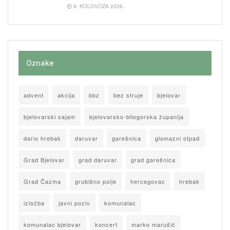
9. KOLOVOZA 2026.
Oznake
advent
akcija
bbz
bez struje
bjelovar
bjelovarski sajam
bjelovarsko-bilogorska županija
dario hrebak
daruvar
garešnica
glomazni otpad
Grad Bjelovar
grad daruvar
grad garešnica
Grad Čazma
grubišno polje
hercegovac
hrebak
izložba
javni poziv
komunalac
komunalac bjelovar
koncert
marko marušić