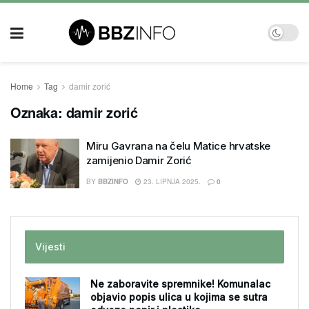
Home
Tag
damir zorić
Oznaka:
damir zorić
Miru Gavrana na čelu Matice hrvatske
zamijenio Damir Zorić
BY
BBZINFO
23. LIPNJA 2025.
0
Vijesti
Ne zaboravite spremnike! Komunalac
objavio popis ulica u kojima se sutra