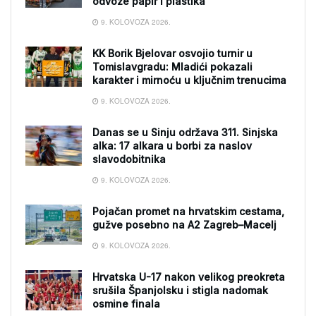
odvoze papir i plastika
9. KOLOVOZA 2026.
KK Borik Bjelovar osvojio turnir u
Tomislavgradu: Mladići pokazali
karakter i mirnoću u ključnim trenucima
9. KOLOVOZA 2026.
Danas se u Sinju održava 311. Sinjska
alka: 17 alkara u borbi za naslov
slavodobitnika
9. KOLOVOZA 2026.
Pojačan promet na hrvatskim cestama,
gužve posebno na A2 Zagreb–Macelj
9. KOLOVOZA 2026.
Hrvatska U-17 nakon velikog preokreta
srušila Španjolsku i stigla nadomak
osmine finala