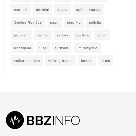
marušić
obrtnici
odvoz
općina kapela
Općina Rovišće
papir
plastika
policija
program
promet
radovi
rovišće
sport
terezijana
tupš
turizam
umirovljenici
velika pisanica
veliki grđevac
čazma
škola