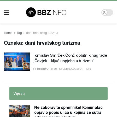
Home
Tag
dani hrvatskog turizma
Oznaka:
dani hrvatskog turizma
Tomislav Smrček Čonč dobitnik nagrade
„Čovjek – ključ uspjeha u turizmu“
BY
BBZINFO
25. STUDENOGA 2024.
0
Vijesti
Ne zaboravite spremnike! Komunalac
objavio popis ulica u kojima se sutra