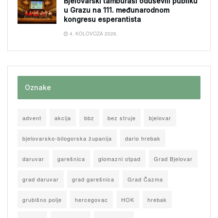
Bjelovarski tamburaši oduševili publiku
u Grazu na 111. međunarodnom
kongresu esperantista
4. KOLOVOZA 2026.
Oznake
advent
akcija
bbz
bez struje
bjelovar
bjelovarsko-bilogorska županija
dario hrebak
daruvar
garešnica
glomazni otpad
Grad Bjelovar
grad daruvar
grad garešnica
Grad Čazma
grubišno polje
hercegovac
HOK
hrebak