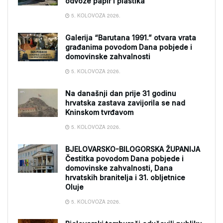
odvoze papir i plastika
5. KOLOVOZA 2026.
Galerija “Barutana 1991.” otvara vrata
građanima povodom Dana pobjede i
domovinske zahvalnosti
5. KOLOVOZA 2026.
Na današnji dan prije 31 godinu
hrvatska zastava zavijorila se nad
Kninskom tvrđavom
5. KOLOVOZA 2026.
BJELOVARSKO-BILOGORSKA ŽUPANIJA
Čestitka povodom Dana pobjede i
domovinske zahvalnosti, Dana
hrvatskih branitelja i 31. obljetnice
Oluje
5. KOLOVOZA 2026.