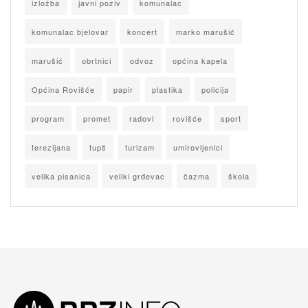
izložba
javni poziv
komunalac
komunalac bjelovar
koncert
marko marušić
marušić
obrtnici
odvoz
općina kapela
Općina Rovišće
papir
plastika
policija
program
promet
radovi
rovišće
sport
terezijana
tupš
turizam
umirovljenici
velika pisanica
veliki grđevac
čazma
škola