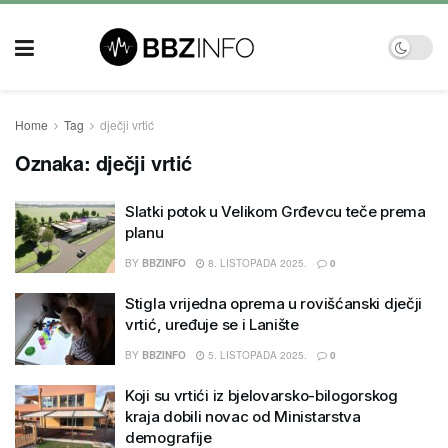
Home
Tag
dječji vrtić
Oznaka:
dječji vrtić
Slatki potok u Velikom Grđevcu teče prema
planu
BY
BBZINFO
8. LISTOPADA 2025.
0
Stigla vrijedna oprema u rovišćanski dječji
vrtić, uređuje se i Lanište
BY
BBZINFO
5. LISTOPADA 2025.
0
Koji su vrtići iz bjelovarsko-bilogorskog
kraja dobili novac od Ministarstva
demografije