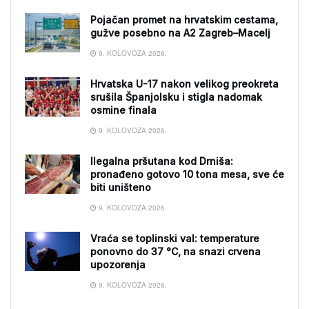
Pojačan promet na hrvatskim cestama,
gužve posebno na A2 Zagreb–Macelj
9. KOLOVOZA 2026.
Hrvatska U-17 nakon velikog preokreta
srušila Španjolsku i stigla nadomak
osmine finala
9. KOLOVOZA 2026.
Ilegalna pršutana kod Drniša:
pronađeno gotovo 10 tona mesa, sve će
biti uništeno
9. KOLOVOZA 2026.
Vraća se toplinski val: temperature
ponovno do 37 °C, na snazi crvena
upozorenja
9. KOLOVOZA 2026.