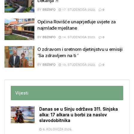
čekanja ?!
BY
BBZINFO
17. STUDENOGA 2023.
0
Općina Rovišće unaprjeđuje uvjete za
najmlađe mještane
BY
BBZINFO
14. STUDENOGA 2023.
0
O zdravom i sretnom djetinjstvu u emisiji
‘Sa zdravljem na ti ‘
BY
BBZINFO
10. STUDENOGA 2023.
0
Vijesti
Danas se u Sinju održava 311. Sinjska
alka: 17 alkara u borbi za naslov
slavodobitnika
9. KOLOVOZA 2026.