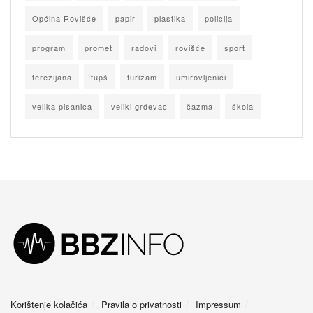
Općina Rovišće
papir
plastika
policija
program
promet
radovi
rovišće
sport
terezijana
tupš
turizam
umirovljenici
velika pisanica
veliki grđevac
čazma
škola
Korištenje kolačića
Pravila o privatnosti
Impressum