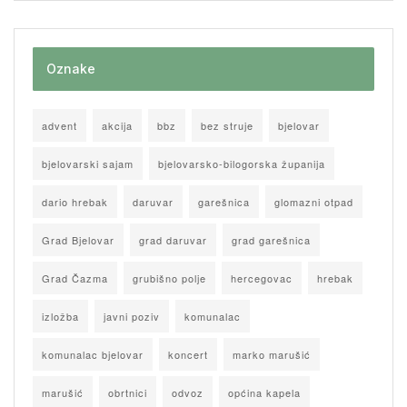
Oznake
advent
akcija
bbz
bez struje
bjelovar
bjelovarski sajam
bjelovarsko-bilogorska županija
dario hrebak
daruvar
garešnica
glomazni otpad
Grad Bjelovar
grad daruvar
grad garešnica
Grad Čazma
grubišno polje
hercegovac
hrebak
izložba
javni poziv
komunalac
komunalac bjelovar
koncert
marko marušić
marušić
obrtnici
odvoz
općina kapela