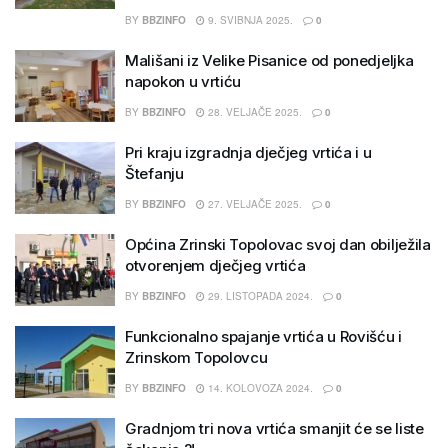
BY
BBZINFO
9. SVIBNJA 2025.
0
Mališani iz Velike Pisanice od ponedjeljka
napokon u vrtiću
BY
BBZINFO
28. VELJAČE 2025.
0
Pri kraju izgradnja dječjeg vrtića i u
Štefanju
BY
BBZINFO
27. VELJAČE 2025.
0
Općina Zrinski Topolovac svoj dan obilježila
otvorenjem dječjeg vrtića
BY
BBZINFO
29. LISTOPADA 2024.
0
Funkcionalno spajanje vrtića u Rovišću i
Zrinskom Topolovcu
BY
BBZINFO
14. KOLOVOZA 2024.
0
Gradnjom tri nova vrtića smanjit će se liste