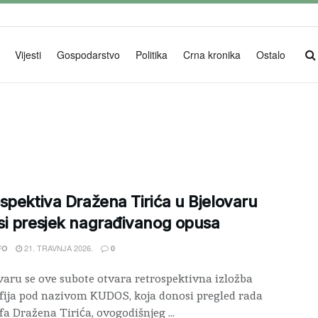
Vijesti
Gospodarstvo
Politika
Crna kronika
Ostalo
spektiva Dražena Tirića u Bjelovaru
i presjek nagrađivanog opusa
21. TRAVNJA 2026.
FO
0
varu se ove subote otvara retrospektivna izložba
fija pod nazivom KUDOS, koja donosi pregled rada
fa Dražena Tirića, ovogodišnjeg ...