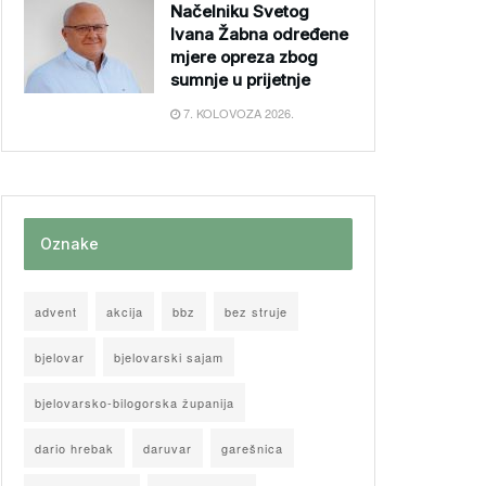
Načelniku Svetog
Ivana Žabna određene
mjere opreza zbog
sumnje u prijetnje
7. KOLOVOZA 2026.
Oznake
advent
akcija
bbz
bez struje
bjelovar
bjelovarski sajam
bjelovarsko-bilogorska županija
dario hrebak
daruvar
garešnica