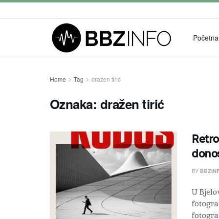
Početna
Home
Tag
dražen tirić
Oznaka:
dražen tirić
Retro
donos
BY
BBZIN
U Bjelo
fotogra
fotogra