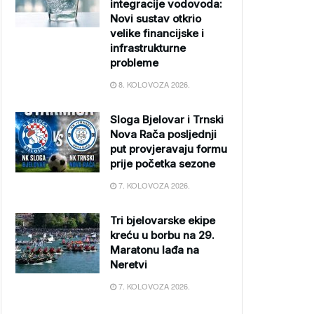
integracije vodovoda:
Novi sustav otkrio
velike financijske i
infrastrukturne
probleme
8. KOLOVOZA 2026.
Sloga Bjelovar i Trnski
Nova Rača posljednji
put provjeravaju formu
prije početka sezone
7. KOLOVOZA 2026.
Tri bjelovarske ekipe
kreću u borbu na 29.
Maratonu lađa na
Neretvi
7. KOLOVOZA 2026.