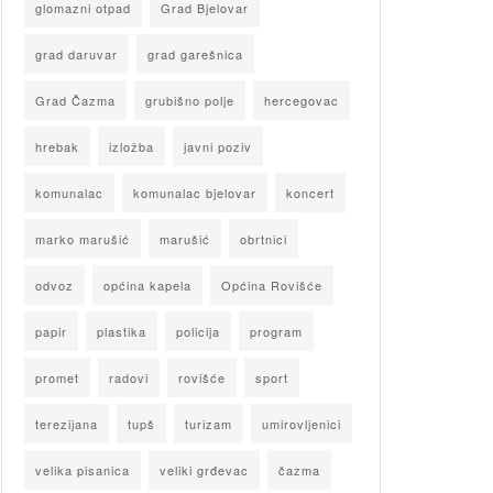
glomazni otpad
Grad Bjelovar
grad daruvar
grad garešnica
Grad Čazma
grubišno polje
hercegovac
hrebak
izložba
javni poziv
komunalac
komunalac bjelovar
koncert
marko marušić
marušić
obrtnici
odvoz
općina kapela
Općina Rovišće
papir
plastika
policija
program
promet
radovi
rovišće
sport
terezijana
tupš
turizam
umirovljenici
velika pisanica
veliki grđevac
čazma