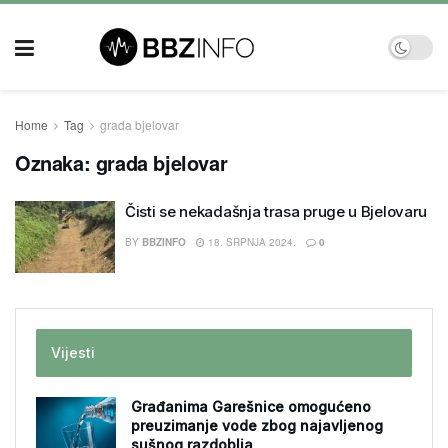
Home
Tag
grada bjelovar
Oznaka:
grada bjelovar
Čisti se nekadašnja trasa pruge u Bjelovaru
BY
BBZINFO
18. SRPNJA 2024.
0
Vijesti
Građanima Garešnice omogućeno
preuzimanje vode zbog najavljenog
sušnog razdoblja