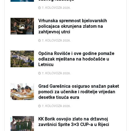
7. KOLOVOZA 2026.
Vrhunska spremnost bjelovarskih
policajaca okrunjena zlatom na
zahtjevnoj utrci
7. KOLOVOZA 2026.
Općina Rovišće i ove godine pomaže
odlazak mještana na hodočašće u
Letnicu
7. KOLOVOZA 2026.
Grad Garešnica osigurao snažan paket
pomoći za učenike i roditelje vrijedan
desetke tisuća eura
7. KOLOVOZA 2026.
KK Borik osvojio zlato na državnoj
završnici Sprite 3×3 CUP-a u Rijeci