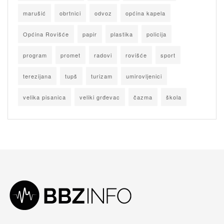
marušić
obrtnici
odvoz
općina kapela
Općina Rovišće
papir
plastika
policija
program
promet
radovi
rovišće
sport
terezijana
tupš
turizam
umirovljenici
velika pisanica
veliki grđevac
čazma
škola