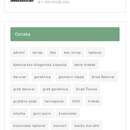
7. KOLOVOZA 2026.
Oznake
advent
akcija
bbz
bez struje
bjelovar
bjelovarsko-bilogorska županija
dario hrebak
daruvar
garešnica
glomazni otpad
Grad Bjelovar
grad daruvar
grad garešnica
Grad Čazma
grubišno polje
hercegovac
HOK
hrebak
izložba
javni poziv
komunalac
komunalac bjelovar
koncert
marko marušić