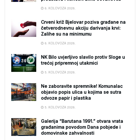
6. KOLOVOZA 2026.
Crveni križ Bjelovar poziva građane na
četverodnevnu akciju darivanja krvi:
Zalihe su na minimumu
6. KOLOVOZA 2026.
NK Bilo uvjerljivo slavilo protiv Sloge u
trećoj pripremnoj utakmici
5. KOLOVOZA 2026.
Ne zaboravite spremnike! Komunalac
objavio popis ulica u kojima se sutra
odvoze papir i plastika
5. KOLOVOZA 2026.
Galerija “Barutana 1991.” otvara vrata
građanima povodom Dana pobjede i
domovinske zahvalnosti