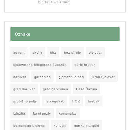
5. KOLOVOZA 2026.
Oznake
advent
akcija
bbz
bez struje
bjelovar
bjelovarsko-bilogorska županija
dario hrebak
daruvar
garešnica
glomazni otpad
Grad Bjelovar
grad daruvar
grad garešnica
Grad Čazma
grubišno polje
hercegovac
HOK
hrebak
izložba
javni poziv
komunalac
komunalac bjelovar
koncert
marko marušić