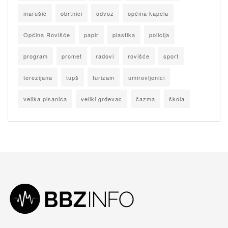
marušić
obrtnici
odvoz
općina kapela
Općina Rovišće
papir
plastika
policija
program
promet
radovi
rovišće
sport
terezijana
tupš
turizam
umirovljenici
velika pisanica
veliki grđevac
čazma
škola