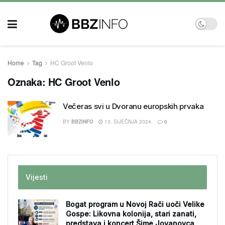
Home
Tag
HC Groot Venlo
Oznaka:
HC Groot Venlo
Večeras svi u Dvoranu europskih prvaka
BY
BBZINFO
13. SIJEČNJA 2024.
0
Vijesti
Bogat program u Novoj Rači uoči Velike
Gospe: Likovna kolonija, stari zanati,
predstava i koncert Šime Jovanovca