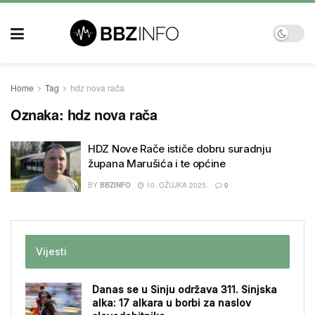
Home
Tag
hdz nova rača
Oznaka:
hdz nova rača
HDZ Nove Rače ističe dobru suradnju
župana Marušića i te općine
BY
BBZINFO
10. OŽUJKA 2025.
0
Vijesti
Danas se u Sinju održava 311. Sinjska
alka: 17 alkara u borbi za naslov