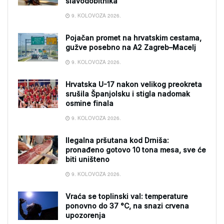
slavodobitnika
9. KOLOVOZA 2026.
Pojačan promet na hrvatskim cestama,
gužve posebno na A2 Zagreb–Macelj
9. KOLOVOZA 2026.
Hrvatska U-17 nakon velikog preokreta
srušila Španjolsku i stigla nadomak
osmine finala
9. KOLOVOZA 2026.
Ilegalna pršutana kod Drniša:
pronađeno gotovo 10 tona mesa, sve će
biti uništeno
9. KOLOVOZA 2026.
Vraća se toplinski val: temperature
ponovno do 37 °C, na snazi crvena
upozorenja