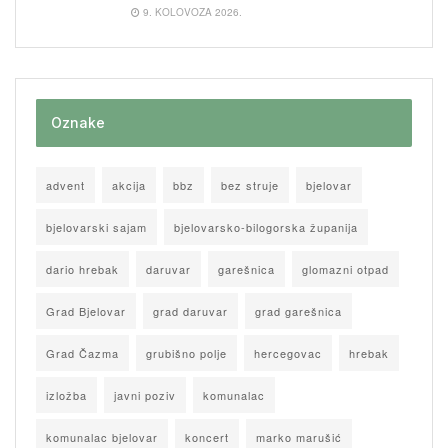
9. KOLOVOZA 2026.
Oznake
advent
akcija
bbz
bez struje
bjelovar
bjelovarski sajam
bjelovarsko-bilogorska županija
dario hrebak
daruvar
garešnica
glomazni otpad
Grad Bjelovar
grad daruvar
grad garešnica
Grad Čazma
grubišno polje
hercegovac
hrebak
izložba
javni poziv
komunalac
komunalac bjelovar
koncert
marko marušić