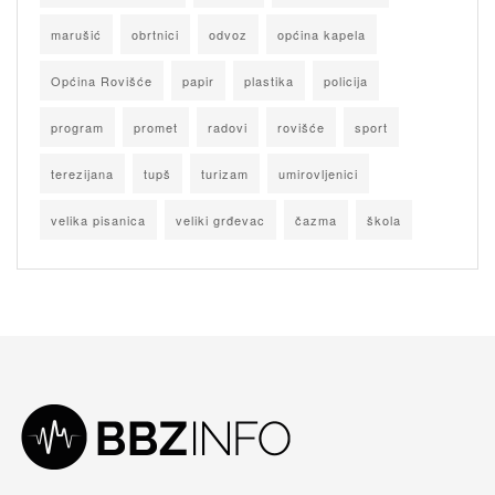
marušić
obrtnici
odvoz
općina kapela
Općina Rovišće
papir
plastika
policija
program
promet
radovi
rovišće
sport
terezijana
tupš
turizam
umirovljenici
velika pisanica
veliki grđevac
čazma
škola