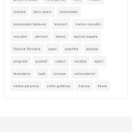
izložba
javni poziv
komunalac
komunalac bjelovar
koncert
marko marušić
marušić
obrtnici
odvoz
općina kapela
Općina Rovišće
papir
plastika
policija
program
promet
radovi
rovišće
sport
terezijana
tupš
turizam
umirovljenici
velika pisanica
veliki grđevac
čazma
škola