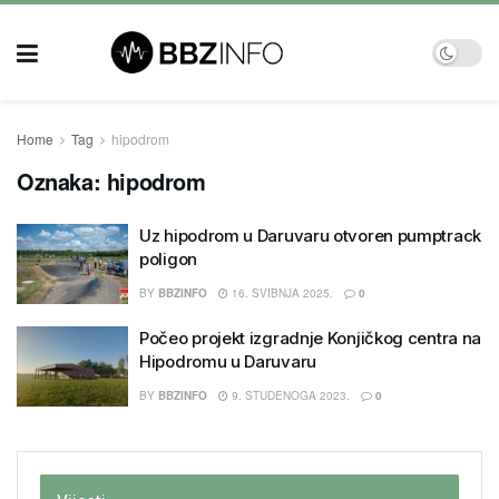
Home
Tag
hipodrom
Oznaka:
hipodrom
Uz hipodrom u Daruvaru otvoren pumptrack
poligon
BY
BBZINFO
16. SVIBNJA 2025.
0
Počeo projekt izgradnje Konjičkog centra na
Hipodromu u Daruvaru
BY
BBZINFO
9. STUDENOGA 2023.
0