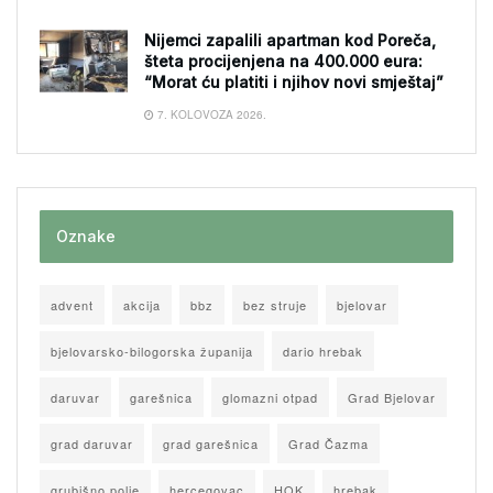
Nijemci zapalili apartman kod Poreča,
šteta procijenjena na 400.000 eura:
“Morat ću platiti i njihov novi smještaj”
7. KOLOVOZA 2026.
Oznake
advent
akcija
bbz
bez struje
bjelovar
bjelovarsko-bilogorska županija
dario hrebak
daruvar
garešnica
glomazni otpad
Grad Bjelovar
grad daruvar
grad garešnica
Grad Čazma
grubišno polje
hercegovac
HOK
hrebak