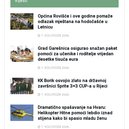
Vijesti
Općina Rovišće i ove godine pomaže
odlazak mještana na hodočašće u
Letnicu
7. KOLOVOZA 2026.
Grad Garešnica osigurao snažan paket
pomoći za učenike i roditelje vrijedan
desetke tisuća eura
7. KOLOVOZA 2026.
KK Borik osvojio zlato na državnoj
završnici Sprite 3×3 CUP-a u Rijeci
7. KOLOVOZA 2026.
Dramatično spašavanje na Hvaru:
Helikopter Hitne pomoći lebdio iznad
stijena kako bi spasio mladu ženu
7. KOLOVOZA 2026.