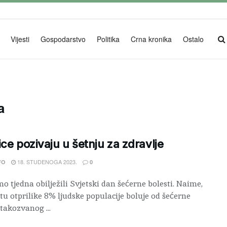
Vijesti
Gospodarstvo
Politika
Crna kronika
Ostalo
a
ice pozivaju u šetnju za zdravlje
18. STUDENOGA 2023.
FO
0
o tjedna obilježili Svjetski dan šećerne bolesti. Naime,
etu otprilike 8% ljudske populacije boluje od šećerne
 takozvanog ...