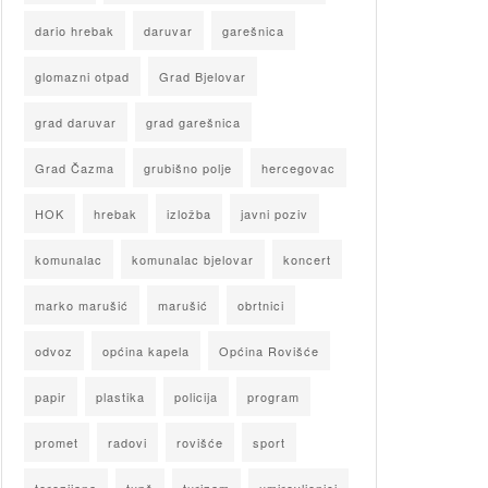
dario hrebak
daruvar
garešnica
glomazni otpad
Grad Bjelovar
grad daruvar
grad garešnica
Grad Čazma
grubišno polje
hercegovac
HOK
hrebak
izložba
javni poziv
komunalac
komunalac bjelovar
koncert
marko marušić
marušić
obrtnici
odvoz
općina kapela
Općina Rovišće
papir
plastika
policija
program
promet
radovi
rovišće
sport