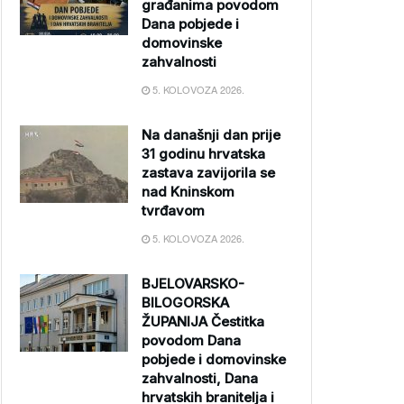
građanima povodom
Dana pobjede i
domovinske
zahvalnosti
5. KOLOVOZA 2026.
Na današnji dan prije
31 godinu hrvatska
zastava zavijorila se
nad Kninskom
tvrđavom
5. KOLOVOZA 2026.
BJELOVARSKO-
BILOGORSKA
ŽUPANIJA Čestitka
povodom Dana
pobjede i domovinske
zahvalnosti, Dana
hrvatskih branitelja i