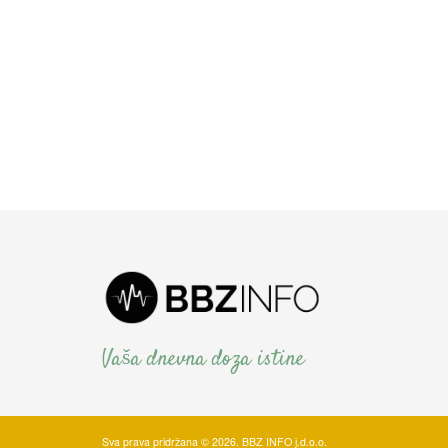
Vaša dnevna doza istine
Sva prava pridržana © 2026. BBZ INFO j.d.o.o.