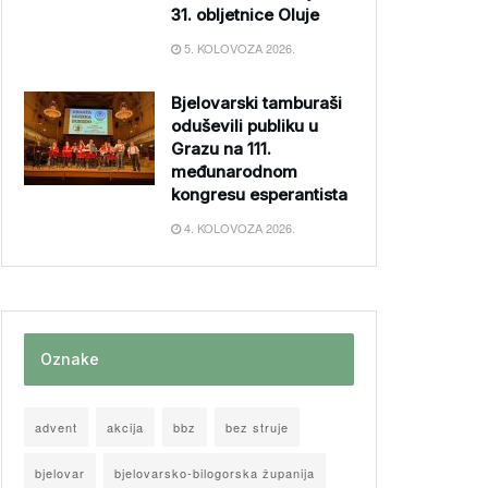
31. obljetnice Oluje
5. KOLOVOZA 2026.
Bjelovarski tamburaši
oduševili publiku u
Grazu na 111.
međunarodnom
kongresu esperantista
4. KOLOVOZA 2026.
Oznake
advent
akcija
bbz
bez struje
bjelovar
bjelovarsko-bilogorska županija