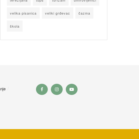
terezijana
tupš
turizam
umirovljenici
velika pisanica
veliki grđevac
čazma
škola
nje