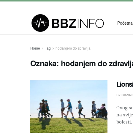
Početna
Home
Tag
hodanjem do zdravlja
Oznaka:
hodanjem do zdravlj
Lions
BY
BBZIN
Ovog sm
na svij
bolesti,