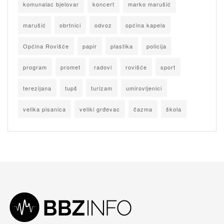
komunalac bjelovar
koncert
marko marušić
marušić
obrtnici
odvoz
općina kapela
Općina Rovišće
papir
plastika
policija
program
promet
radovi
rovišće
sport
terezijana
tupš
turizam
umirovljenici
velika pisanica
veliki grđevac
čazma
škola