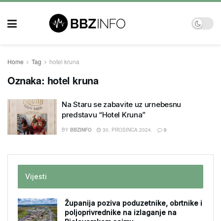
Home
Tag
hotel kruna
Oznaka:
hotel kruna
Na Staru se zabavite uz urnebesnu
predstavu “Hotel Kruna”
BY
BBZINFO
30. PROSINCA 2024.
0
Vijesti
Županija poziva poduzetnike, obrtnike i
poljoprivrednike na izlaganje na