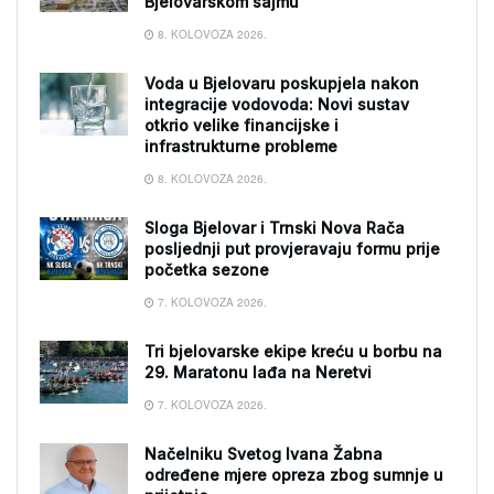
Bjelovarskom sajmu
8. KOLOVOZA 2026.
Voda u Bjelovaru poskupjela nakon
integracije vodovoda: Novi sustav
otkrio velike financijske i
infrastrukturne probleme
8. KOLOVOZA 2026.
Sloga Bjelovar i Trnski Nova Rača
posljednji put provjeravaju formu prije
početka sezone
7. KOLOVOZA 2026.
Tri bjelovarske ekipe kreću u borbu na
29. Maratonu lađa na Neretvi
7. KOLOVOZA 2026.
Načelniku Svetog Ivana Žabna
određene mjere opreza zbog sumnje u