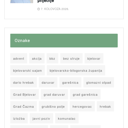
prijetnje
7. KOLOVOZA 2026.
Oznake
advent
akcija
bbz
bez struje
bjelovar
bjelovarski sajam
bjelovarsko-bilogorska županija
dario hrebak
daruvar
garešnica
glomazni otpad
Grad Bjelovar
grad daruvar
grad garešnica
Grad Čazma
grubišno polje
hercegovac
hrebak
izložba
javni poziv
komunalac