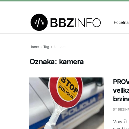
Početna
Home
Tag
kamera
Oznaka:
kamera
PROV
velik
brzin
BY
BBZIN
Vozači 
paziti 