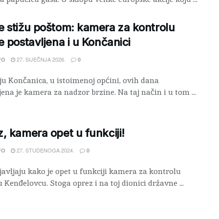
 stižu poštom: kamera za kontrolu
e postavljena i u Končanici
27. SIJEČNJA 2026.
FO
0
ju Končanica, u istoimenoj općini, ovih dana
jena je kamera za nadzor brzine. Na taj način i u tom ...
, kamera opet u funkciji!
27. STUDENOGA 2024.
FO
0
javljaju kako je opet u funkciji kamera za kontrolu
u Kenđelovcu. Stoga oprez i na toj dionici državne ...