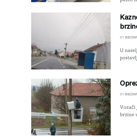
Kazne
brzin
BY
BBZIN
U nasel
postavl
Oprez
BY
BBZIN
Vozači 
brzine 