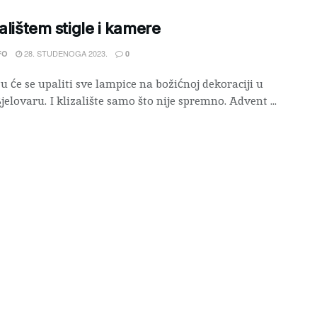
zalištem stigle i kamere
28. STUDENOGA 2023.
FO
0
u će se upaliti sve lampice na božićnoj dekoraciji u
jelovaru. I klizalište samo što nije spremno. Advent ...