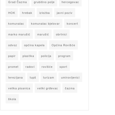
Grad Čazma
grubišno polje
hercegovac
HOK
hrebak
izložba
javni poziv
komunalac
komunalac bjelovar
koncert
marko marušić
marušić
obrtnici
odvoz
općina kapela
Općina Rovišće
papir
plastika
policija
program
promet
radovi
rovišće
sport
terezijana
tupš
turizam
umirovljenici
velika pisanica
veliki grđevac
čazma
škola