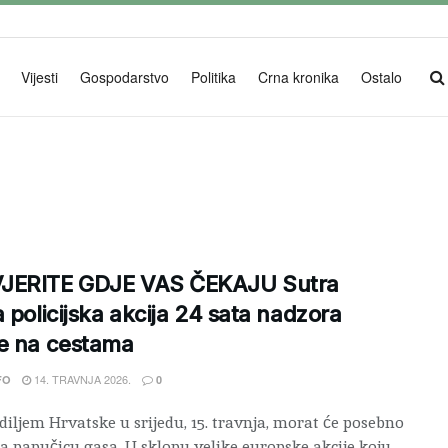
Vijesti
Gospodarstvo
Politika
Crna kronika
Ostalo
JERITE GDJE VAS ČEKAJU Sutra
a policijska akcija 24 sata nadzora
e na cestama
14. TRAVNJA 2026.
FO
0
diljem Hrvatske u srijedu, 15. travnja, morat će posebno
na papučicu gasa. U sklopu velike europske akcije koju ...