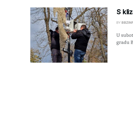
S kli
BY
BBZIN
U subot
gradu B