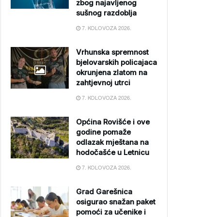
zbog najavljenog
sušnog razdoblja
7. KOLOVOZA 2026.
Vrhunska spremnost
bjelovarskih policajaca
okrunjena zlatom na
zahtjevnoj utrci
7. KOLOVOZA 2026.
Općina Rovišće i ove
godine pomaže
odlazak mještana na
hodočašće u Letnicu
7. KOLOVOZA 2026.
Grad Garešnica
osigurao snažan paket
pomoći za učenike i