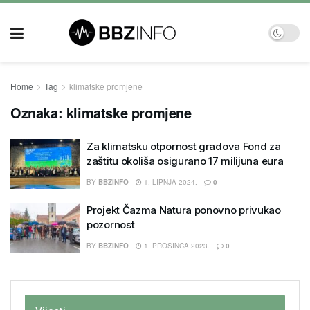
Home
Tag
klimatske promjene
Oznaka:
klimatske promjene
Za klimatsku otpornost gradova Fond za
zaštitu okoliša osigurano 17 milijuna eura
BY
BBZINFO
1. LIPNJA 2024.
0
Projekt Čazma Natura ponovno privukao
pozornost
BY
BBZINFO
1. PROSINCA 2023.
0