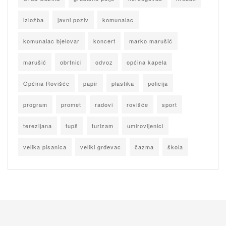
izložba
javni poziv
komunalac
komunalac bjelovar
koncert
marko marušić
marušić
obrtnici
odvoz
općina kapela
Općina Rovišće
papir
plastika
policija
program
promet
radovi
rovišće
sport
terezijana
tupš
turizam
umirovljenici
velika pisanica
veliki grđevac
čazma
škola