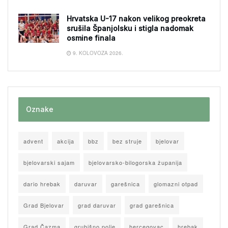
Hrvatska U-17 nakon velikog preokreta
srušila Španjolsku i stigla nadomak
osmine finala
9. KOLOVOZA 2026.
Oznake
advent
akcija
bbz
bez struje
bjelovar
bjelovarski sajam
bjelovarsko-bilogorska županija
dario hrebak
daruvar
garešnica
glomazni otpad
Grad Bjelovar
grad daruvar
grad garešnica
Grad Čazma
grubišno polje
hercegovac
hrebak