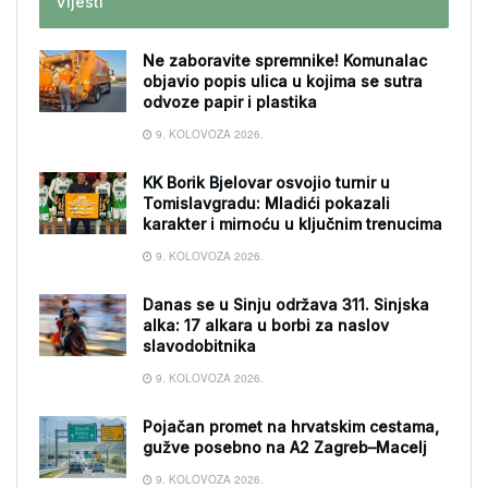
Vijesti
Ne zaboravite spremnike! Komunalac
objavio popis ulica u kojima se sutra
odvoze papir i plastika
9. KOLOVOZA 2026.
KK Borik Bjelovar osvojio turnir u
Tomislavgradu: Mladići pokazali
karakter i mirnoću u ključnim trenucima
9. KOLOVOZA 2026.
Danas se u Sinju održava 311. Sinjska
alka: 17 alkara u borbi za naslov
slavodobitnika
9. KOLOVOZA 2026.
Pojačan promet na hrvatskim cestama,
gužve posebno na A2 Zagreb–Macelj
9. KOLOVOZA 2026.