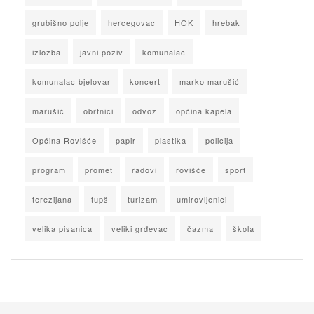
grubišno polje
hercegovac
HOK
hrebak
izložba
javni poziv
komunalac
komunalac bjelovar
koncert
marko marušić
marušić
obrtnici
odvoz
općina kapela
Općina Rovišće
papir
plastika
policija
program
promet
radovi
rovišće
sport
terezijana
tupš
turizam
umirovljenici
velika pisanica
veliki grđevac
čazma
škola