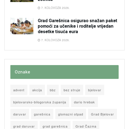
7. KOLOVOZA 2026.
Grad Garešnica osigurao snažan paket
pomoći za učenike i roditelje vrijedan
desetke tisuća eura
7. KOLOVOZA 2026.
Oznake
advent
akcija
bbz
bez struje
bjelovar
bjelovarsko-bilogorska županija
dario hrebak
daruvar
garešnica
glomazni otpad
Grad Bjelovar
grad daruvar
grad garešnica
Grad Čazma