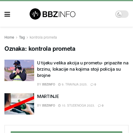
Home
Tag
kontrola prometa
Oznaka:
kontrola prometa
U tijeku velika akcija u prometu- pripazite na
brzinu, lokacije na kojima stoji policija su
brojne
BY
BBZINFO
9. TRAVNJA 2025.
0
MARTINJE
BY
BBZINFO
10. STUDENOGA 2023.
0