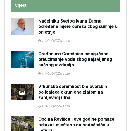
Vijesti
Načelniku Svetog Ivana Žabna
određene mjere opreza zbog sumnje u
prijetnje
7. KOLOVOZA 2026.
Građanima Garešnice omogućeno
preuzimanje vode zbog najavljenog
sušnog razdoblja
7. KOLOVOZA 2026.
Vrhunska spremnost bjelovarskih
policajaca okrunjena zlatom na
zahtjevnoj utrci
7. KOLOVOZA 2026.
Općina Rovišće i ove godine pomaže
odlazak mještana na hodočašće u
Letnicu