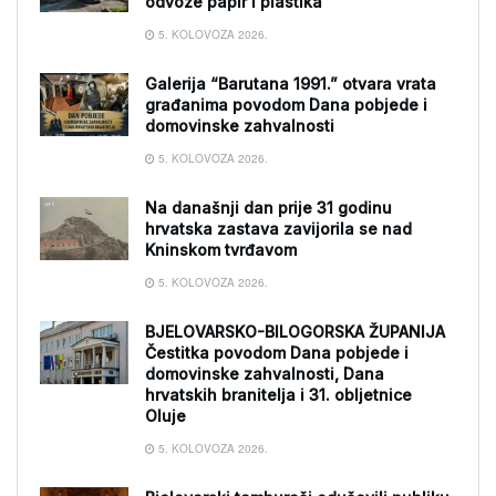
odvoze papir i plastika
5. KOLOVOZA 2026.
Galerija “Barutana 1991.” otvara vrata
građanima povodom Dana pobjede i
domovinske zahvalnosti
5. KOLOVOZA 2026.
Na današnji dan prije 31 godinu
hrvatska zastava zavijorila se nad
Kninskom tvrđavom
5. KOLOVOZA 2026.
BJELOVARSKO-BILOGORSKA ŽUPANIJA
Čestitka povodom Dana pobjede i
domovinske zahvalnosti, Dana
hrvatskih branitelja i 31. obljetnice
Oluje
5. KOLOVOZA 2026.