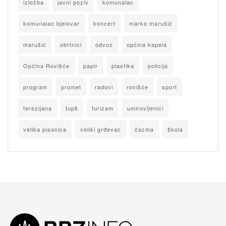
izložba
javni poziv
komunalac
komunalac bjelovar
koncert
marko marušić
marušić
obrtnici
odvoz
općina kapela
Općina Rovišće
papir
plastika
policija
program
promet
radovi
rovišće
sport
terezijana
tupš
turizam
umirovljenici
velika pisanica
veliki grđevac
čazma
škola