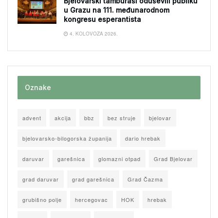
Bjelovarski tamburaši oduševili publiku
u Grazu na 111. međunarodnom
kongresu esperantista
4. KOLOVOZA 2026.
Oznake
advent
akcija
bbz
bez struje
bjelovar
bjelovarsko-bilogorska županija
dario hrebak
daruvar
garešnica
glomazni otpad
Grad Bjelovar
grad daruvar
grad garešnica
Grad Čazma
grubišno polje
hercegovac
HOK
hrebak