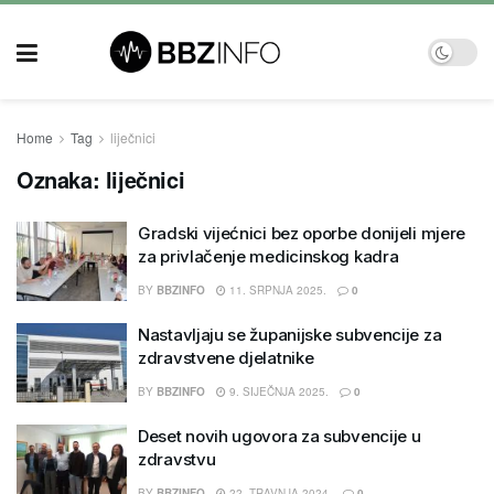
Home
Tag
liječnici
Oznaka:
liječnici
Gradski vijećnici bez oporbe donijeli mjere
za privlačenje medicinskog kadra
BY
BBZINFO
11. SRPNJA 2025.
0
Nastavljaju se županijske subvencije za
zdravstvene djelatnike
BY
BBZINFO
9. SIJEČNJA 2025.
0
Deset novih ugovora za subvencije u
zdravstvu
BY
BBZINFO
22. TRAVNJA 2024.
0