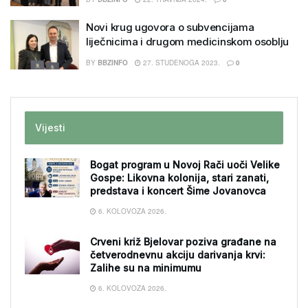
Novi krug ugovora o subvencijama
liječnicima i drugom medicinskom osoblju
BY
BBZINFO
27. STUDENOGA 2023.
0
Vijesti
Bogat program u Novoj Rači uoči Velike
Gospe: Likovna kolonija, stari zanati,
predstava i koncert Šime Jovanovca
6. KOLOVOZA 2026.
Crveni križ Bjelovar poziva građane na
četverodnevnu akciju darivanja krvi:
Zalihe su na minimumu
6. KOLOVOZA 2026.