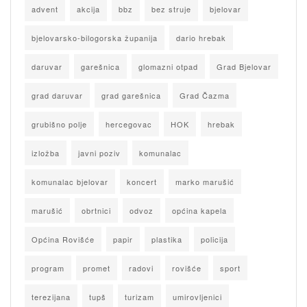
advent
akcija
bbz
bez struje
bjelovar
bjelovarsko-bilogorska županija
dario hrebak
daruvar
garešnica
glomazni otpad
Grad Bjelovar
grad daruvar
grad garešnica
Grad Čazma
grubišno polje
hercegovac
HOK
hrebak
izložba
javni poziv
komunalac
komunalac bjelovar
koncert
marko marušić
marušić
obrtnici
odvoz
općina kapela
Općina Rovišće
papir
plastika
policija
program
promet
radovi
rovišće
sport
terezijana
tupš
turizam
umirovljenici