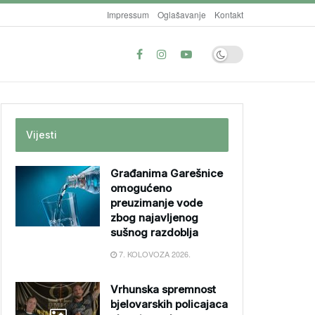
Impressum
Oglašavanje
Kontakt
Vijesti
Građanima Garešnice
omogućeno
preuzimanje vode
zbog najavljenog
sušnog razdoblja
7. KOLOVOZA 2026.
Vrhunska spremnost
bjelovarskih policajaca