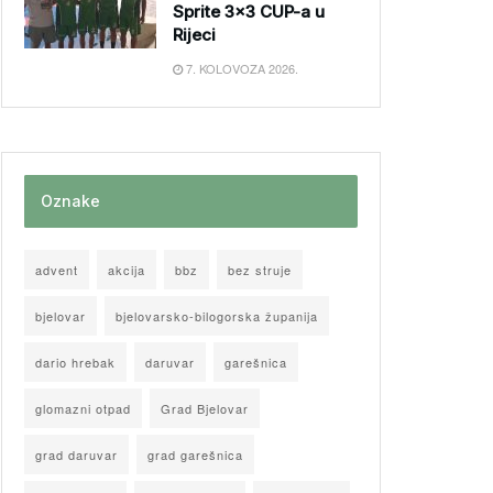
Sprite 3×3 CUP-a u
Rijeci
7. KOLOVOZA 2026.
Oznake
advent
akcija
bbz
bez struje
bjelovar
bjelovarsko-bilogorska županija
dario hrebak
daruvar
garešnica
glomazni otpad
Grad Bjelovar
grad daruvar
grad garešnica