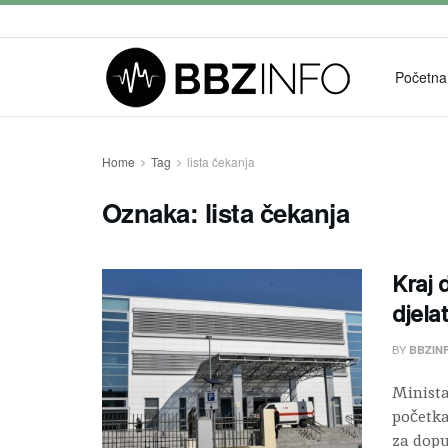
Početna
Home
Tag
lista čekanja
Oznaka:
lista čekanja
Kraj 
djela
BY
BBZIN
Minista
početka
za dopun