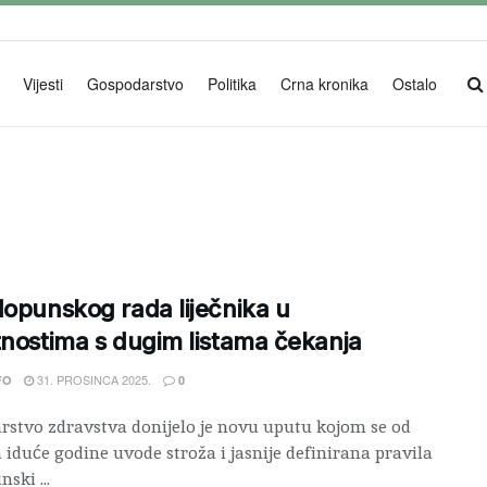
Vijesti
Gospodarstvo
Politika
Crna kronika
Ostalo
dopunskog rada liječnika u
tnostima s dugim listama čekanja
31. PROSINCA 2025.
FO
0
rstvo zdravstva donijelo je novu uputu kojom se od
 iduće godine uvode stroža i jasnije definirana pravila
ski ...