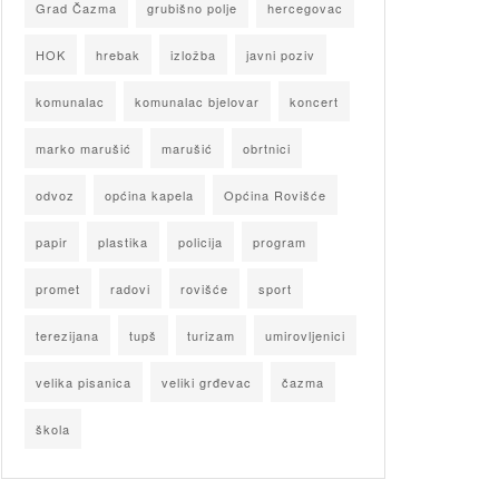
Grad Čazma
grubišno polje
hercegovac
HOK
hrebak
izložba
javni poziv
komunalac
komunalac bjelovar
koncert
marko marušić
marušić
obrtnici
odvoz
općina kapela
Općina Rovišće
papir
plastika
policija
program
promet
radovi
rovišće
sport
terezijana
tupš
turizam
umirovljenici
velika pisanica
veliki grđevac
čazma
škola