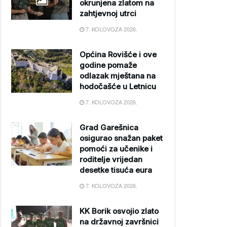
okrunjena zlatom na
zahtjevnoj utrci
7. KOLOVOZA 2026.
Općina Rovišće i ove
godine pomaže
odlazak mještana na
hodočašće u Letnicu
7. KOLOVOZA 2026.
Grad Garešnica
osigurao snažan paket
pomoći za učenike i
roditelje vrijedan
desetke tisuća eura
7. KOLOVOZA 2026.
KK Borik osvojio zlato
na državnoj završnici