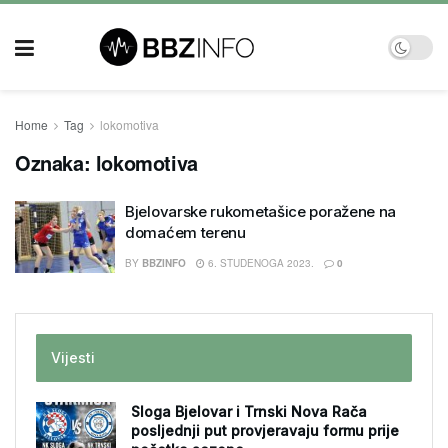
Home
Tag
lokomotiva
Oznaka:
lokomotiva
Bjelovarske rukometašice poražene na
domaćem terenu
BY
BBZINFO
6. STUDENOGA 2023.
0
Vijesti
Sloga Bjelovar i Trnski Nova Rača
posljednji put provjeravaju formu prije