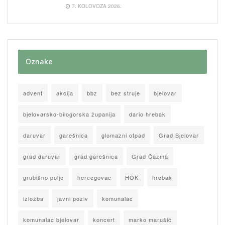
7. KOLOVOZA 2026.
Oznake
advent
akcija
bbz
bez struje
bjelovar
bjelovarsko-bilogorska županija
dario hrebak
daruvar
garešnica
glomazni otpad
Grad Bjelovar
grad daruvar
grad garešnica
Grad Čazma
grubišno polje
hercegovac
HOK
hrebak
izložba
javni poziv
komunalac
komunalac bjelovar
koncert
marko marušić