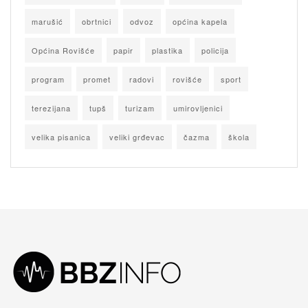
marušić
obrtnici
odvoz
općina kapela
Općina Rovišće
papir
plastika
policija
program
promet
radovi
rovišće
sport
terezijana
tupš
turizam
umirovljenici
velika pisanica
veliki grđevac
čazma
škola