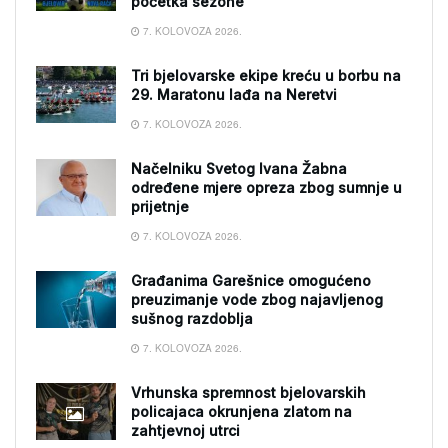
početka sezone
7. KOLOVOZA 2026.
Tri bjelovarske ekipe kreću u borbu na
29. Maratonu lađa na Neretvi
7. KOLOVOZA 2026.
Načelniku Svetog Ivana Žabna
određene mjere opreza zbog sumnje u
prijetnje
7. KOLOVOZA 2026.
Građanima Garešnice omogućeno
preuzimanje vode zbog najavljenog
sušnog razdoblja
7. KOLOVOZA 2026.
Vrhunska spremnost bjelovarskih
policajaca okrunjena zlatom na
zahtjevnoj utrci