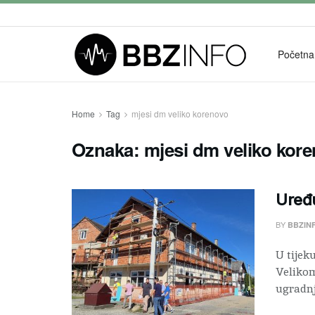
Početna
Home
Tag
mjesi dm veliko korenovo
Oznaka:
mjesi dm veliko kor
Uređu
BY
BBZIN
U tijek
Velikom
ugradnj