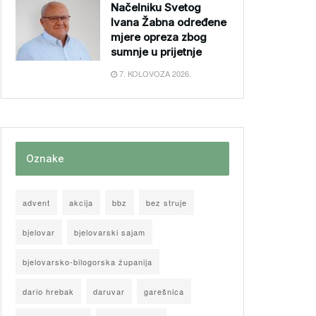
Načelniku Svetog
Ivana Žabna određene
mjere opreza zbog
sumnje u prijetnje
7. KOLOVOZA 2026.
Oznake
advent
akcija
bbz
bez struje
bjelovar
bjelovarski sajam
bjelovarsko-bilogorska županija
dario hrebak
daruvar
garešnica