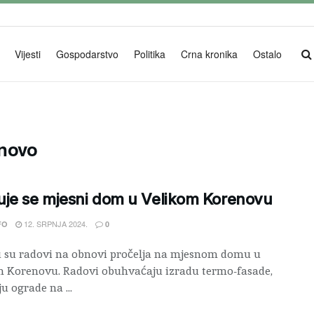
Vijesti
Gospodarstvo
Politika
Crna kronika
Ostalo
enovo
je se mjesni dom u Velikom Korenovu
12. SRPNJA 2024.
FO
0
u su radovi na obnovi pročelja na mjesnom domu u
 Korenovu. Radovi obuhvaćaju izradu termo-fasade,
u ograde na ...