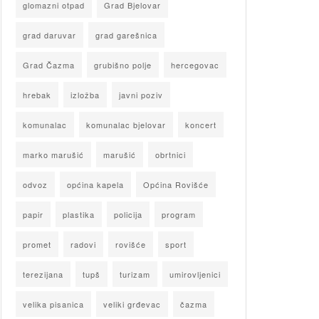
glomazni otpad
Grad Bjelovar
grad daruvar
grad garešnica
Grad Čazma
grubišno polje
hercegovac
hrebak
izložba
javni poziv
komunalac
komunalac bjelovar
koncert
marko marušić
marušić
obrtnici
odvoz
općina kapela
Općina Rovišće
papir
plastika
policija
program
promet
radovi
rovišće
sport
terezijana
tupš
turizam
umirovljenici
velika pisanica
veliki grđevac
čazma