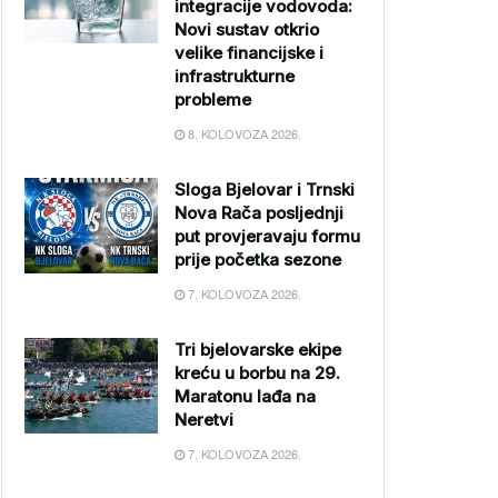
integracije vodovoda:
Novi sustav otkrio
velike financijske i
infrastrukturne
probleme
8. KOLOVOZA 2026.
Sloga Bjelovar i Trnski
Nova Rača posljednji
put provjeravaju formu
prije početka sezone
7. KOLOVOZA 2026.
Tri bjelovarske ekipe
kreću u borbu na 29.
Maratonu lađa na
Neretvi
7. KOLOVOZA 2026.