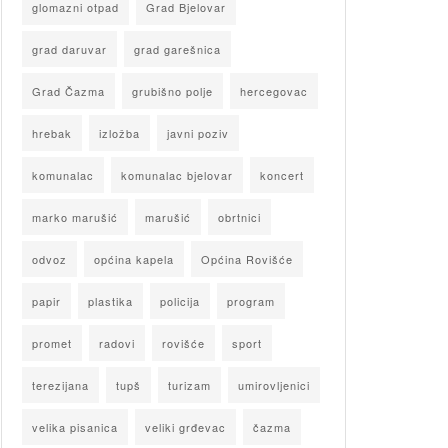
glomazni otpad
Grad Bjelovar
grad daruvar
grad garešnica
Grad Čazma
grubišno polje
hercegovac
hrebak
izložba
javni poziv
komunalac
komunalac bjelovar
koncert
marko marušić
marušić
obrtnici
odvoz
općina kapela
Općina Rovišće
papir
plastika
policija
program
promet
radovi
rovišće
sport
terezijana
tupš
turizam
umirovljenici
velika pisanica
veliki grđevac
čazma