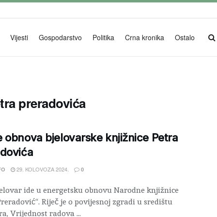
Vijesti
Gospodarstvo
Politika
Crna kronika
Ostalo
tra preradovića
 obnova bjelovarske knjižnice Petra
adovića
29. KOLOVOZA 2024.
FO
0
elovar ide u energetsku obnovu Narodne knjižnice
reradović“. Riječ je o povijesnoj zgradi u središtu
a, Vrijednost radova ...