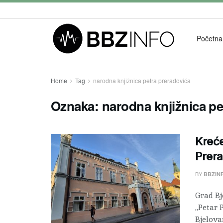
Početna
Home
Tag
narodna knjižnica petra preradovića
Oznaka:
narodna knjižnica pe
Kreće
Prer
BY
BBZIN
Grad Bj
„Petar P
Bjelovar