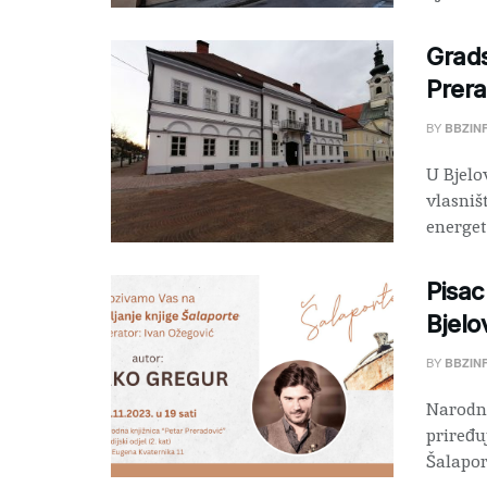
Grads
Prera
BY
BBZIN
U Bjelo
vlasniš
energets
Pisac
Bjelo
BY
BBZIN
Narodna
priređu
Šalapo