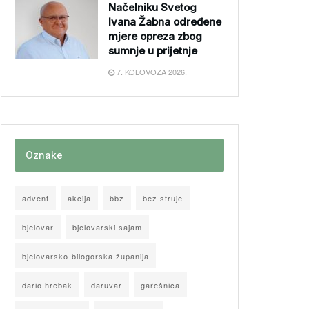
Načelniku Svetog
Ivana Žabna određene
mjere opreza zbog
sumnje u prijetnje
7. KOLOVOZA 2026.
Oznake
advent
akcija
bbz
bez struje
bjelovar
bjelovarski sajam
bjelovarsko-bilogorska županija
dario hrebak
daruvar
garešnica