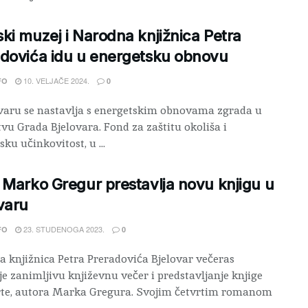
ki muzej i Narodna knjižnica Petra
dovića idu u energetsku obnovu
10. VELJAČE 2024.
FO
0
varu se nastavlja s energetskim obnovama zgrada u
tvu Grada Bjelovara. Fond za zaštitu okoliša i
ku učinkovitost, u ...
 Marko Gregur prestavlja novu knjigu u
varu
23. STUDENOGA 2023.
FO
0
 knjižnica Petra Preradovića Bjelovar večeras
je zanimljivu književnu večer i predstavljanje knjige
rte, autora Marka Gregura. Svojim četvrtim romanom