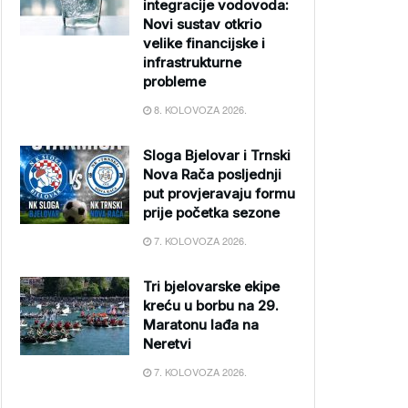
integracije vodovoda:
Novi sustav otkrio
velike financijske i
infrastrukturne
probleme
8. KOLOVOZA 2026.
Sloga Bjelovar i Trnski
Nova Rača posljednji
put provjeravaju formu
prije početka sezone
7. KOLOVOZA 2026.
Tri bjelovarske ekipe
kreću u borbu na 29.
Maratonu lađa na
Neretvi
7. KOLOVOZA 2026.