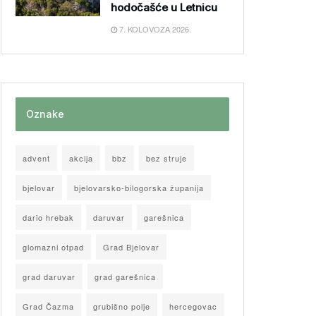
hodočašće u Letnicu
7. KOLOVOZA 2026.
Oznake
advent
akcija
bbz
bez struje
bjelovar
bjelovarsko-bilogorska županija
dario hrebak
daruvar
garešnica
glomazni otpad
Grad Bjelovar
grad daruvar
grad garešnica
Grad Čazma
grubišno polje
hercegovac