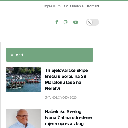
Impressum
Oglašavanje
Kontakt
Vijesti
Tri bjelovarske ekipe
kreću u borbu na 29.
Maratonu lađa na
Neretvi
7. KOLOVOZA 2026.
Načelniku Svetog
Ivana Žabna određene
mjere opreza zbog