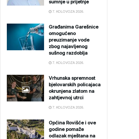
sumnje u prijetnje
7. KOLOVOZA 2026.
Građanima Garešnice
omogućeno
preuzimanje vode
zbog najavljenog
sušnog razdoblja
7. KOLOVOZA 2026.
Vrhunska spremnost
bjelovarskih policajaca
okrunjena zlatom na
zahtjevnoj utrci
7. KOLOVOZA 2026.
Općina Rovišće i ove
godine pomaže
odlazak mještana na