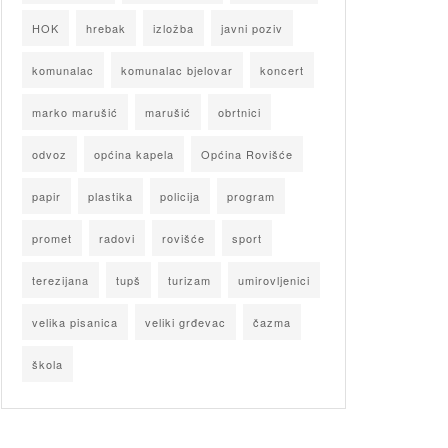
HOK
hrebak
izložba
javni poziv
komunalac
komunalac bjelovar
koncert
marko marušić
marušić
obrtnici
odvoz
općina kapela
Općina Rovišće
papir
plastika
policija
program
promet
radovi
rovišće
sport
terezijana
tupš
turizam
umirovljenici
velika pisanica
veliki grđevac
čazma
škola